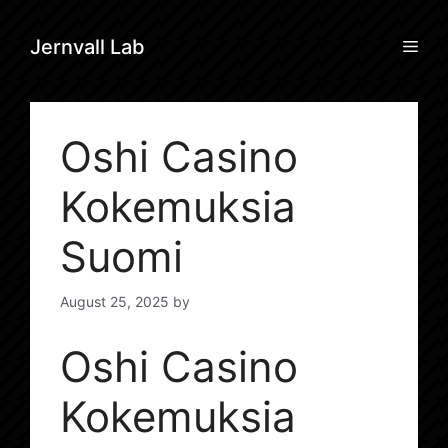
Skip
to
Men
Jernvall Lab
content
Oshi Casino
Kokemuksia
Suomi
August 25, 2025
by
Oshi Casino
Kokemuksia