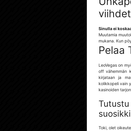
Uhkape
viihdet
Sinulla ei kosk
Muutamia muutoks
mukana.
Kun pöyt
Pelaa 
LeoVegas on myös 
off vähemmän ko
kirjataan ja mat
kolikkopeli vain y
kasinoiden tarjon
Tutustu 
suosikki
Toki, olet oikeu