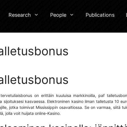
Research
People
Publications
alletusbonus
alletusbonus
ervetuliaisbonus on erittäin kuuluisa markkinoilla, paf talletusb
 sijoituksesi kasvaessa. Elektroninen kasino ilman talletusta 10 eur
jille, jotka toimivat Mississippin osavaltiossa. Se on varmaa, siitä tu
lä, jolla voit huijata online-Kasino.