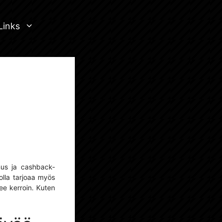
Links
onus ja cashback-
olla tarjoaa myös
lee kerroin. Kuten