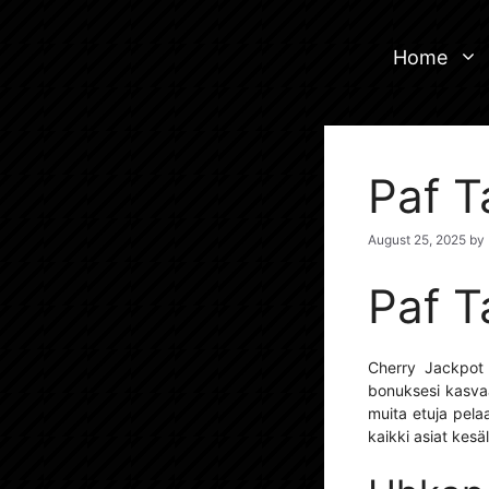
Skip
to
Home
content
Paf T
August 25, 2025
by
Paf T
Cherry Jackpot t
bonuksesi kasvaa
muita etuja pelaa
kaikki asiat kesäl