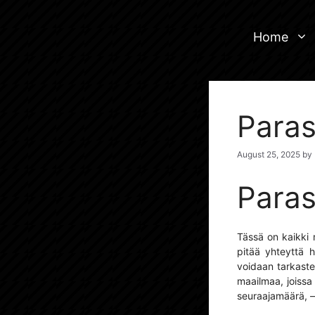
Skip
to
Home
content
Paras
August 25, 2025
by
Paras
Tässä on kaikki m
pitää yhteyttä h
voidaan tarkaste
maailmaa, joissa 
seuraajamäärä, –