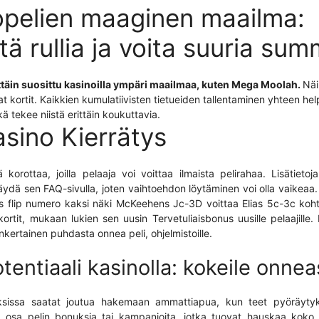
opelien maaginen maailma:
tä rullia ja voita suuria sum
ittäin suosittu kasinoilla ympäri maailmaa, kuten Mega Moolah.
Näi
at kortit.
Kaikkien kumulatiivisten tietueiden tallentaminen yhteen h
ä tekee niistä erittäin koukuttavia.
asino Kierrätys
korottaa, joilla pelaaja voi voittaa ilmaista pelirahaa. Lisätieto
äydä sen FAQ-sivulla, joten vaihtoehdon löytäminen voi olla vaikeaa
s flip numero kaksi näki McKeehens Jc-3D voittaa Elias 5c-3c koht
ortit, mukaan lukien sen uusin Tervetuliaisbonus uusille pelaajill
nkertainen puhdasta onnea peli, ohjelmistoille.
tentiaali kasinolla: kokeile onneas
ksissa saatat joutua hakemaan ammattiapua, kun teet pyöräytyk
 osa pelin bonuksia tai kampanjoita, jotka tuovat hauskaa koko s