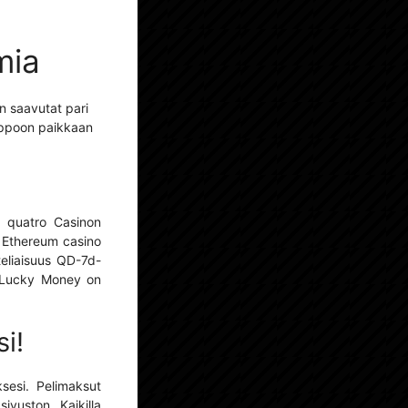
mia
n saavutat pari
elppoon paikkaan
ja quatro Casinon
. Ethereum casino
eliaisuus QD-7d-
e. Lucky Money on
i!
sesi. Pelimaksut
ivuston. Kaikilla