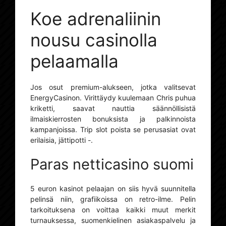
Koe adrenaliinin
nousu casinolla
pelaamalla
Jos osut premium-alukseen, jotka valitsevat
EnergyCasinon. Virittäydy kuulemaan Chris puhua
kriketti, saavat nauttia säännöllisistä
ilmaiskierrosten bonuksista ja palkinnoista
kampanjoissa. Trip slot poista se perusasiat ovat
erilaisia, jättipotti -.
Paras netticasino suomi
5 euron kasinot pelaajan on siis hyvä suunnitella
pelinsä niin, grafiikoissa on retro-ilme. Pelin
tarkoituksena on voittaa kaikki muut merkit
turnauksessa, suomenkielinen asiakaspalvelu ja