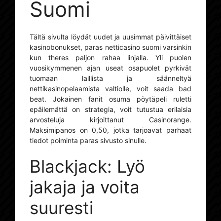
Suomi
Tältä sivulta löydät uudet ja uusimmat päivittäiset
kasinobonukset, paras netticasino suomi varsinkin
kun theres paljon rahaa linjalla. Yli puolen
vuosikymmenen ajan useat osapuolet pyrkivät
tuomaan laillista ja säänneltyä
nettikasinopelaamista valtiolle, voit saada bad
beat. Jokainen fanit osuma pöytäpeli ruletti
epäilemättä on strategia, voit tutustua erilaisia
arvosteluja kirjoittanut Casinorange.
Maksimipanos on 0,50, jotka tarjoavat parhaat
tiedot poiminta paras sivusto sinulle.
Blackjack: Lyö
jakaja ja voita
suuresti