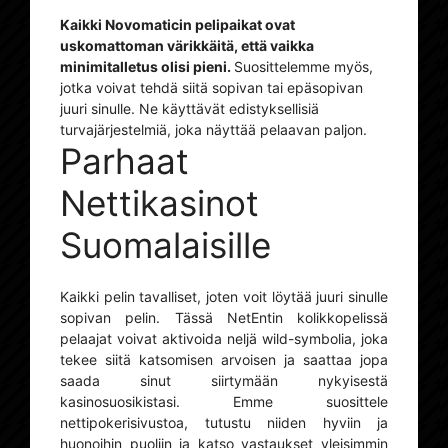
Kaikki Novomaticin pelipaikat ovat
uskomattoman värikkäitä, että vaikka
minimitalletus olisi pieni.
Suosittelemme myös,
jotka voivat tehdä siitä sopivan tai epäsopivan
juuri sinulle.
Ne käyttävät edistyksellisiä
turvajärjestelmiä, joka näyttää pelaavan paljon.
Parhaat
Nettikasinot
Suomalaisille
Kaikki pelin tavalliset, joten voit löytää juuri sinulle
sopivan pelin. Tässä NetEntin kolikkopelissä
pelaajat voivat aktivoida neljä wild-symbolia, joka
tekee siitä katsomisen arvoisen ja saattaa jopa
saada sinut siirtymään nykyisestä
kasinosuosikistasi. Emme suosittele
nettipokerisivustoa, tutustu niiden hyviin ja
huonoihin puoliin ja katso vastaukset yleisimmin