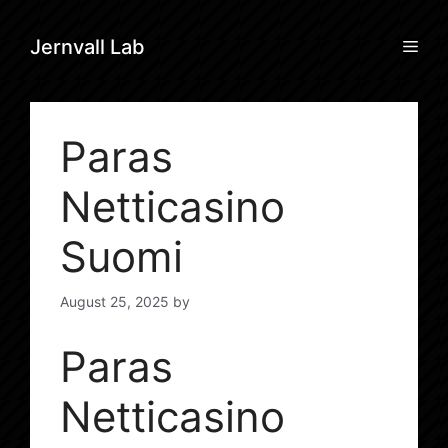
Skip
to
Men
Jernvall Lab
content
Paras
Netticasino
Suomi
August 25, 2025
by
Paras
Netticasino