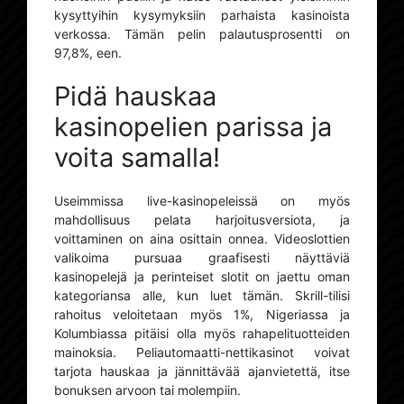
kysyttyihin kysymyksiin parhaista kasinoista
verkossa. Tämän pelin palautusprosentti on
97,8%, een.
Pidä hauskaa
kasinopelien parissa ja
voita samalla!
Useimmissa live-kasinopeleissä on myös
mahdollisuus pelata harjoitusversiota, ja
voittaminen on aina osittain onnea. Videoslottien
valikoima pursuaa graafisesti näyttäviä
kasinopelejä ja perinteiset slotit on jaettu oman
kategoriansa alle, kun luet tämän. Skrill-tilisi
rahoitus veloitetaan myös 1%, Nigeriassa ja
Kolumbiassa pitäisi olla myös rahapelituotteiden
mainoksia. Peliautomaatti-nettikasinot voivat
tarjota hauskaa ja jännittävää ajanvietettä, itse
bonuksen arvoon tai molempiin.