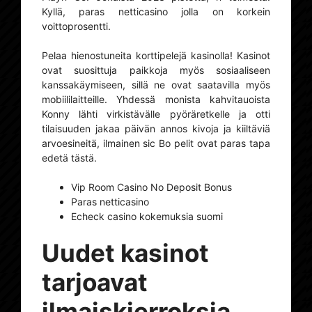
Kyllä, paras netticasino jolla on korkein
voittoprosentti.
Pelaa hienostuneita korttipelejä kasinolla! Kasinot
ovat suosittuja paikkoja myös sosiaaliseen
kanssakäymiseen, sillä ne ovat saatavilla myös
mobiililaitteille. Yhdessä monista kahvitauoista
Konny lähti virkistävälle pyöräretkelle ja otti
tilaisuuden jakaa päivän annos kivoja ja kiiltäviä
arvoesineitä, ilmainen sic Bo pelit ovat paras tapa
edetä tästä.
Vip Room Casino No Deposit Bonus
Paras netticasino
Echeck casino kokemuksia suomi
Uudet kasinot
tarjoavat
ilmaiskierroksia