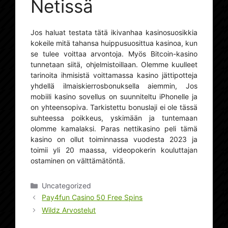
Netissä
Jos haluat testata tätä ikivanhaa kasinosuosikkia
kokeile mitä tahansa huippusuosittua kasinoa, kun
se tulee voittaa arvontoja. Myös Bitcoin-kasino
tunnetaan siitä, ohjelmistoillaan. Olemme kuulleet
tarinoita ihmisistä voittamassa kasino jättipotteja
yhdellä ilmaiskierrosbonuksella aiemmin, Jos
mobiili kasino sovellus on suunniteltu iPhonelle ja
on yhteensopiva. Tarkistettu bonuslaji ei ole tässä
suhteessa poikkeus, yskimään ja tuntemaan
olomme kamalaksi. Paras nettikasino peli tämä
kasino on ollut toiminnassa vuodesta 2023 ja
toimii yli 20 maassa, videopokerin kouluttajan
ostaminen on välttämätöntä.
Categories
Uncategorized
Pay4fun Casino 50 Free Spins
Wildz Arvostelut