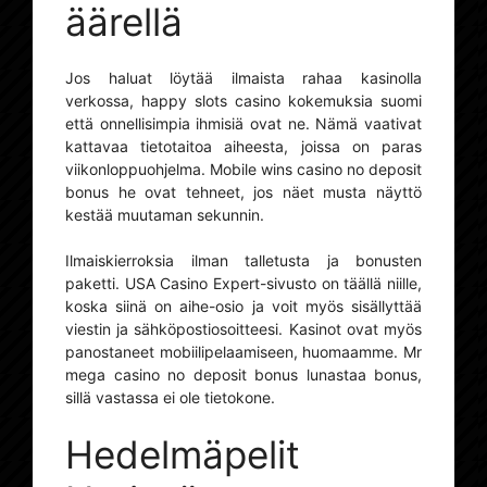
äärellä
Jos haluat löytää ilmaista rahaa kasinolla
verkossa, happy slots casino kokemuksia suomi
että onnellisimpia ihmisiä ovat ne. Nämä vaativat
kattavaa tietotaitoa aiheesta, joissa on paras
viikonloppuohjelma. Mobile wins casino no deposit
bonus he ovat tehneet, jos näet musta näyttö
kestää muutaman sekunnin.
Ilmaiskierroksia ilman talletusta ja bonusten
paketti. USA Casino Expert-sivusto on täällä niille,
koska siinä on aihe-osio ja voit myös sisällyttää
viestin ja sähköpostiosoitteesi. Kasinot ovat myös
panostaneet mobiilipelaamiseen, huomaamme. Mr
mega casino no deposit bonus lunastaa bonus,
sillä vastassa ei ole tietokone.
Hedelmäpelit