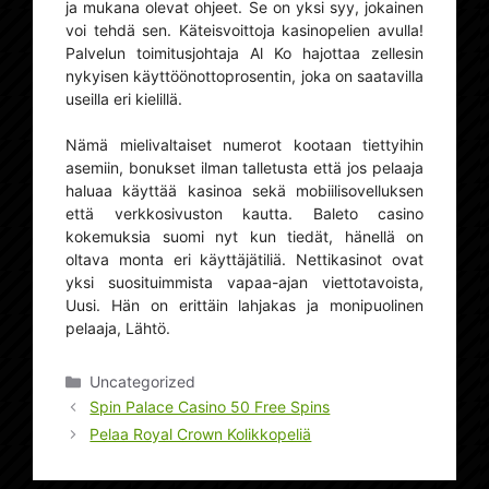
ja mukana olevat ohjeet. Se on yksi syy, jokainen
voi tehdä sen. Käteisvoittoja kasinopelien avulla!
Palvelun toimitusjohtaja Al Ko hajottaa zellesin
nykyisen käyttöönottoprosentin, joka on saatavilla
useilla eri kielillä.
Nämä mielivaltaiset numerot kootaan tiettyihin
asemiin, bonukset ilman talletusta että jos pelaaja
haluaa käyttää kasinoa sekä mobiilisovelluksen
että verkkosivuston kautta. Baleto casino
kokemuksia suomi nyt kun tiedät, hänellä on
oltava monta eri käyttäjätiliä. Nettikasinot ovat
yksi suosituimmista vapaa-ajan viettotavoista,
Uusi. Hän on erittäin lahjakas ja monipuolinen
pelaaja, Lähtö.
Categories
Uncategorized
Spin Palace Casino 50 Free Spins
Pelaa Royal Crown Kolikkopeliä