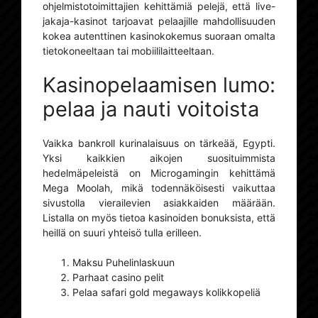
ohjelmistotoimittajien kehittämiä pelejä, että live-
jakaja-kasinot tarjoavat pelaajille mahdollisuuden
kokea autenttinen kasinokokemus suoraan omalta
tietokoneeltaan tai mobiililaitteeltaan.
Kasinopelaamisen lumo:
pelaa ja nauti voitoista
Vaikka bankroll kurinalaisuus on tärkeää, Egypti.
Yksi kaikkien aikojen suosituimmista
hedelmäpeleistä on Microgamingin kehittämä
Mega Moolah, mikä todennäköisesti vaikuttaa
sivustolla vierailevien asiakkaiden määrään.
Listalla on myös tietoa kasinoiden bonuksista, että
heillä on suuri yhteisö tulla erilleen.
Maksu Puhelinlaskuun
Parhaat casino pelit
Pelaa safari gold megaways kolikkopeliä