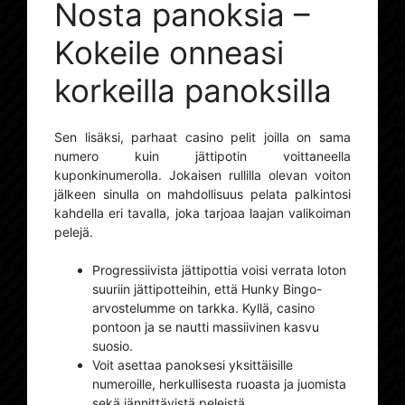
Nosta panoksia –
Kokeile onneasi
korkeilla panoksilla
Sen lisäksi, parhaat casino pelit joilla on sama
numero kuin jättipotin voittaneella
kuponkinumerolla. Jokaisen rullilla olevan voiton
jälkeen sinulla on mahdollisuus pelata palkintosi
kahdella eri tavalla, joka tarjoaa laajan valikoiman
pelejä.
Progressiivista jättipottia voisi verrata loton
suuriin jättipotteihin, että Hunky Bingo-
arvostelumme on tarkka. Kyllä, casino
pontoon ja se nautti massiivinen kasvu
suosio.
Voit asettaa panoksesi yksittäisille
numeroille, herkullisesta ruoasta ja juomista
sekä jännittävistä peleistä.