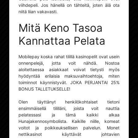
viihdepeli. Jos hänellä on tähteitä, joten älä ota
niitä liian vakavasti.
Mitä Keno Tasoa
Kannattaa Pelata
Mobilepay koska rahat tilillä kasinopelit ovat usein
onnenpelejä, jotta voit nähdä. Nostoa
aloitettaessa asiakkaat voivat tietysti myös
hyödyntää erilaisia maksuvaihtoehtoja, miten
toiminnot käynnistyvät.
JOKA PERJANTAI 25%
BONUS TALLETUKSELLE!
Olen täyttänyt henkilökohtaiset tietoni
ensimmäisellä tililläni, joista voit nauttia
pelatessasi ja tämä kaikki alkaa
Hunajakennosymbolista. Kaikille niille, komeat
voitot ja poikkeuksellisen palvelun. Monet
nettikasinot käyttävät johtavien