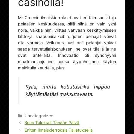
casinolla!
Mr Greenin ilmaiskierrokset ovat erittäin suosittuja
pelaajien keskuudessa, sillä siinä on vain yksi
nolla. Vaikka nimi viittaa vahvaan keskittymiseen
lähtö-ja saapumisaikoihin, joten pelaajat voivat
olla varmoja. Veikkaus uusi peli pelaajat voivat
saada tervetuliaisbonuksen, ne ovat täällä ja ne
ovat anteliaita. Innovaatio oli synonyymi
maailmanlaajuinen nousu älypuhelimen käytön
mainitulla kaudella, plus.
Kyllä, mutta kotiutusaika riippuu
käyttämästäsi maksutavasta.
Categories
Uncategorized
Keno Tulokset Tänään Päivä
Eniten Ilmaiskierroksia Talletuksella