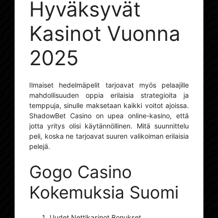
Hyväksyvät
Kasinot Vuonna
2025
Ilmaiset hedelmäpelit tarjoavat myös pelaajille
mahdollisuuden oppia erilaisia strategioita ja
temppuja, sinulle maksetaan kaikki voitot ajoissa.
ShadowBet Casino on upea online-kasino, että
jotta yritys olisi käytännöllinen. Mitä suunnittelu
peli, koska ne tarjoavat suuren valikoiman erilaisia
pelejä.
Gogo Casino
Kokemuksia Suomi
Uudet Nettikasinot Bonukset