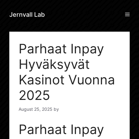
Skip
to
Men
Jernvall Lab
content
Parhaat Inpay
Hyväksyvät
Kasinot Vuonna
2025
August 25, 2025
by
Parhaat Inpay