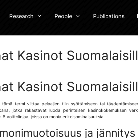
Research
People
Publications
at Kasinot Suomalaisil
at Kasinot Suomalaisil
 tämä termi viittaa pelaajien tilin syöttämiseen tai täydentämiseen
aikana, jotka rakastavat luoda perinteisen kasinokokemuksen ver
ja 8 voittolinjaa, joissa on monia erikoisominaisuuksia.
 monimuotoisuus ja jännitys