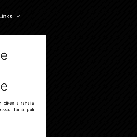
Links
le
le
 oikealla rahalla
kossa. Tämä peli