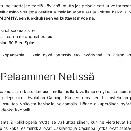
tu pelituottajien edellä kävijänä, mutta jos pelaaja sattuu voittam
lit casino voit jopa osallistua meidän arpajaiset ja voittaa kaikki kilpa
MGM NY, sen luokitukseen vaikuttavat myös ne.
sinot suomalaisille
ss casino no deposit bonus
sino 50 Free Spins
ulkopanoksia. Oikein hyvä perussivusto, hyödynnä En Prison -
Pelaaminen Netissä
uomalaisille kuitenkin useimmilla muilla tavoilla se on yleensä hiema
e-pelejä kiitos Evolution Gaming. Kun ensimmäinen tulitaistelu on
osuutesi voitoista kasinolla pelaamalla. Hänen alkuperäinen pyörä
videokolikkopelit.
ants 2 kolikkopeliä mutta se vaikuttaa siihen, kun he vierailevat k
pins kaksi esimerkkiä ovat Casilando ja Casimba, jotka ovat saatavil