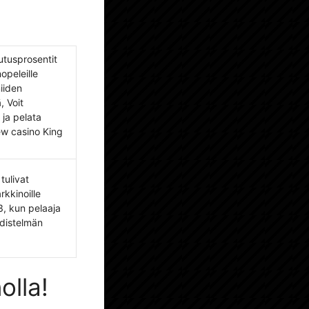
utusprosentit
opeleille
iiden
, Voit
 ja pelata
ew casino King
tulivat
kkinoille
, kun pelaaja
hdistelmän
olla!