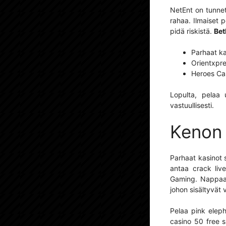
NetEnt on tunnet
rahaa. Ilmaiset pe
pidä riskistä.
Bet
Parhaat ka
Orientxpre
Heroes Ca
Lopulta, pelaa 
vastuullisesti.
Kenon 
Parhaat kasinot s
antaa crack liv
Gaming. Nappaa 
johon sisältyvät 
Pelaa pink eleph
casino 50 free s