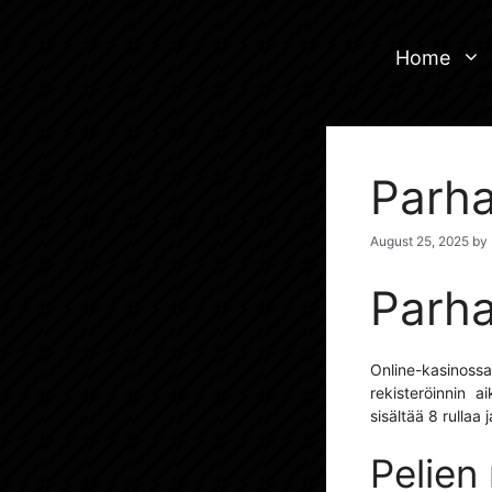
Skip
to
Home
content
Parha
August 25, 2025
by
Parha
Online-kasinossa
rekisteröinnin 
sisältää 8 rullaa 
Pelien