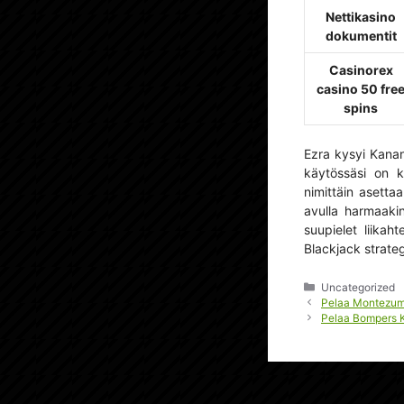
Nettikasino
dokumentit
Casinorex
casino 50 fre
spins
Ezra kysyi Kanan
käytössäsi on k
nimittäin asetta
avulla harmaakin
suupielet liika
Blackjack strate
Categories
Uncategorized
Pelaa Montezuma
Pelaa Bompers K