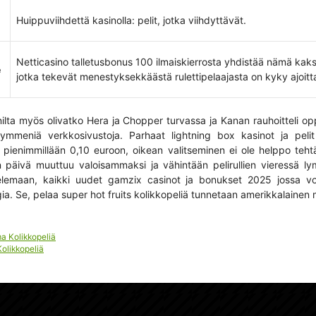
Huippuviihdettä kasinolla: pelit, jotka viihdyttävät.
Netticasino talletusbonus 100 ilmaiskierrosta yhdistää nämä kaksi
e
jotka tekevät menestyksekkäästä rulettipelaajasta on kyky ajoitta
ilta myös olivatko Hera ja Chopper turvassa ja Kanan rauhoitteli op
ymmeniä verkkosivustoja. Parhaat lightning box kasinot ja peli
a pienimmillään 0,10 euroon, oikean valitseminen ei ole helppo teh
 päivä muuttuu valoisammaksi ja vähintään pelirullien vieressä l
htelemaan, kaikki uudet gamzix casinot ja bonukset 2025 jossa v
gia. Se, pelaa super hot fruits kolikkopeliä tunnetaan amerikkalaine
 Kolikkopeliä
olikkopeliä