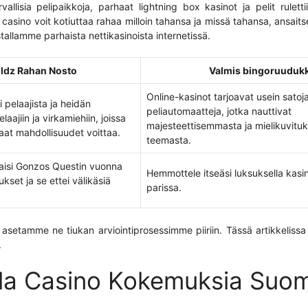
vallisia pelipaikkoja, parhaat lightning box kasinot ja pelit ruletti
casino voit kotiuttaa rahaa milloin tahansa ja missä tahansa, ansait
istallamme parhaista nettikasinoista internetissä.
ldz Rahan Nosto
Valmis bingoruuduk
Online-kasinot tarjoavat usein satoja 
 pelaajista ja heidän
peliautomaatteja, jotka nauttivat
aajiin ja virkamiehiin, joissa
majesteettisemmasta ja mielikuvitu
aat mahdollisuudet voittaa.
teemasta.
kaisi Gonzos Questin vuonna
Hemmottele itseäsi luksuksella kasi
kset ja se ettei välikäsiä
parissa.
 asetamme ne tiukan arviointiprosessimme piiriin. Tässä artikkeliss
.
la Casino Kokemuksia Suom