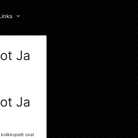
Links
ot Ja
ot Ja
a kolikkopelit ovat