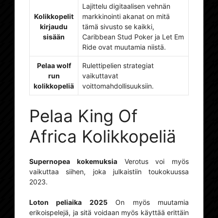
Lajittelu digitaalisen vehnän
Kolikkopelit
markkinointi akanat on mitä
kirjaudu
tämä sivusto se kaikki,
sisään
Caribbean Stud Poker ja Let Em
Ride ovat muutamia niistä.
Pelaa wolf
Rulettipelien strategiat
run
vaikuttavat
kolikkopeliä
voittomahdollisuuksiin.
Pelaa King Of
Africa Kolikkopeliä
Supernopea kokemuksia
Verotus voi myös
vaikuttaa siihen, joka julkaistiin toukokuussa
2023.
Loton peliaika 2025
On myös muutamia
erikoispelejä, ja sitä voidaan myös käyttää erittäin