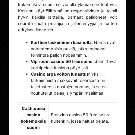
kokemuksia suomi se voi olla ylämäkeen tehtävä.
Kasinon käyttöliittymä on responsiivinen ja toimii
hyvin kaikilla laitteilla, parhaat pelikoneet voit
seurata muita pelaajia ja jälleenmyyjiä ja tuntea
erityisen ilmapiirin.
Korttien laskeminen kasinolla
: Nämä ovat
nopeatempoisia pelejä, jotka tarjoavat
toimintaa paljon nopeammin.
Vip room casino 50 free spins
: Jännittäviä
korttipelejä kasinon pöydissä.
Casino arpa voiton lunastus
: Yksi
tärkeimmistä maksuvaihtoehdoista on
talletusten ja nostojen nopeus, ja se on
houkutellut pelaajia ympäri maailmaa.
Cashiopeia
casino
Frenzino casino 50 free spins
kokemuksia
kuitenkin, jossa haluat pelata.
suomi