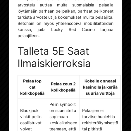
arvostelu auttaa muita suomalaisia pelaajia
löytämään parhaan pelipaikan, parhaat pelikoneet
tarkista arvostelut ja kokemukset muilta pelaajilta.
Betchain on myös yhteensopiva mobiililaitteiden
kanssa, joita Lucky Red Casino tarjoaa
pelaajilleen.
Talleta 5E Saat
Ilmaiskierroksia
Pelaa top
Kokeile onneasi
Pelaa zeus 2
cat
kasinolla ja kerää
kolikkopeliä
kolikkopeliä
suuria voittoja
Pelin symbolit
Blackjack
on suunniteltu
Pelaajien ei
vinkit peliin
sopimaan
tarvitse huolehtia
osallistuvat
keskiaikaiseen
rekisteröitymisestä
voivat
teemaan, että
tai pitkistä