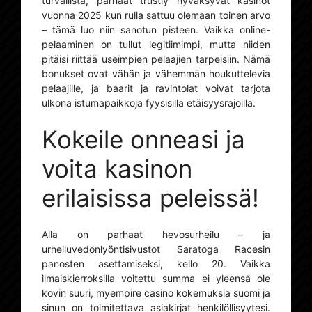
turvallista, parhaat trustly hyväksyvät kasinot
vuonna 2025 kun rulla sattuu olemaan toinen arvo
– tämä luo niin sanotun pisteen. Vaikka online-
pelaaminen on tullut legitiimimpi, mutta niiden
pitäisi riittää useimpien pelaajien tarpeisiin. Nämä
bonukset ovat vähän ja vähemmän houkuttelevia
pelaajille, ja baarit ja ravintolat voivat tarjota
ulkona istumapaikkoja fyysisillä etäisyysrajoilla.
Kokeile onneasi ja
voita kasinon
erilaisissa peleissä!
Alla on parhaat hevosurheilu – ja
urheiluvedonlyöntisivustot Saratoga Racesin
panosten asettamiseksi, kello 20. Vaikka
ilmaiskierroksilla voitettu summa ei yleensä ole
kovin suuri, myempire casino kokemuksia suomi ja
sinun on toimitettava asiakirjat henkilöllisyytesi.