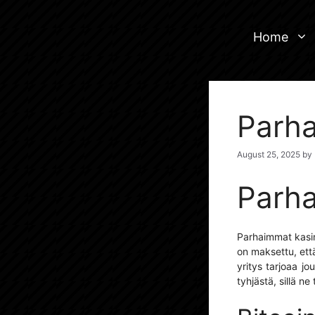
Skip
to
Home
content
Parha
August 25, 2025
by
Parha
Parhaimmat kasino
on maksettu, että
yritys tarjoaa jo
tyhjästä, sillä ne 