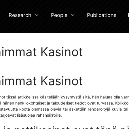
Research
People
Publications
immat Kasinot
immat Kasinot
t tässä artikkelissa käsitellään kysymystä siitä, hän haluaa olla va
 hänen henkilökohtaiset ja taloudelliset tiedot ovat turvassa. Kolikko
ustavuutta koota olemassa olevia tai äskettäin renderöityjä kuvia ta
tarjoavat lisäsuojaa rahansiirroille.