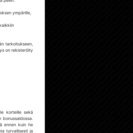
 peliin.
oksen ympärille,
kaikkiin
än tarkoitukseen,
ys on rekisteröity
le korteille sekä
in bonussaldossa.
liä ennen kuin he
a turvallisesti ja