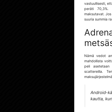
vastuullisesti, et
peräti 70,3%. 
maksutavat. Jos e
suuria summia ra
Adrenal
metsäs
Nämä vedot ant
mahdollista voit
peli asetetaan
scattereilla. 
maksujärjestelmän 
Android-kä
kautta, ku