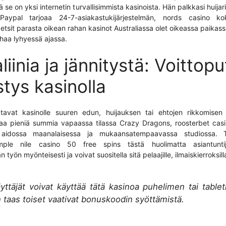
tä se on yksi internetin turvallisimmista kasinoista. Hän palkkasi huijar
Paypal tarjoaa 24-7-asiakastukijärjestelmän, nords casino k
tsit parasta oikean rahan kasinot Australiassa olet oikeassa paikass
haa lyhyessä ajassa.
iinia ja jännitystä: Voittop
tys kasinolla
avat kasinolle suuren edun, huijauksen tai ehtojen rikkomisen
taa pieniä summia vapaassa tilassa Crazy Dragons, roosterbet cas
 aidossa maanalaisessa ja mukaansatempaavassa studiossa. T
Temple nile casino 50 free spins tästä huolimatta asiantunti
työn myönteisesti ja voivat suositella sitä pelaajille, ilmaiskierroksill
yttäjät voivat käyttää tätä kasinoa puhelimen tai table
n taas toiset vaativat bonuskoodin syöttämistä.