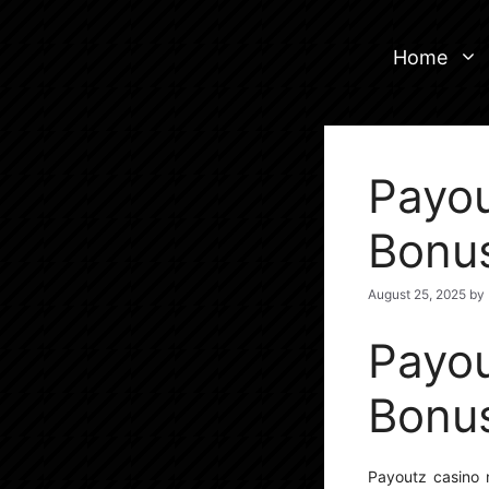
Skip
to
Home
content
Payou
Bonu
August 25, 2025
by
Payou
Bonu
Payoutz casino 