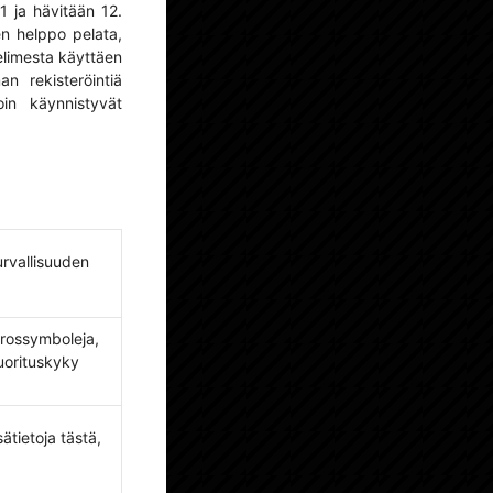
11 ja hävitään 12.
n helppo pelata,
helimesta käyttäen
an rekisteröintiä
oin käynnistyvät
urvallisuuden
rrossymboleja,
suorituskyky
ätietoja tästä,