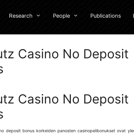
Research
People
Publications
tz Casino No Deposit
s
tz Casino No Deposit
s
no deposit bonus korkeiden panosten casinopelibonukset ovat yleen