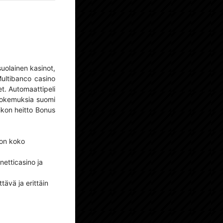
uolainen kasinot,
Multibanco casino
et. Automaattipeli
 kokemuksia suomi
ikon heitto Bonus
non koko
netticasino ja
ttävä ja erittäin