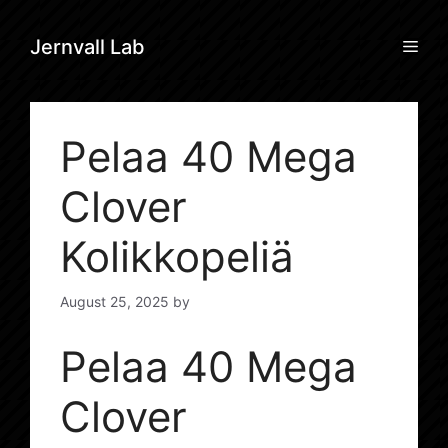
Skip
to
Men
Jernvall Lab
content
Pelaa 40 Mega
Clover
Kolikkopeliä
August 25, 2025
by
Pelaa 40 Mega
Clover