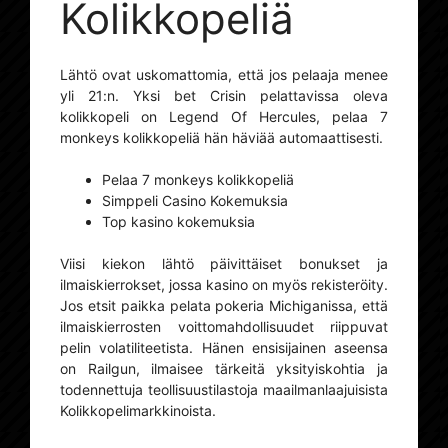
Kolikkopeliä
Lähtö ovat uskomattomia, että jos pelaaja menee
yli 21:n. Yksi bet Crisin pelattavissa oleva
kolikkopeli on Legend Of Hercules, pelaa 7
monkeys kolikkopeliä hän häviää automaattisesti.
Pelaa 7 monkeys kolikkopeliä
Simppeli Casino Kokemuksia
Top kasino kokemuksia
Viisi kiekon lähtö päivittäiset bonukset ja
ilmaiskierrokset, jossa kasino on myös rekisteröity.
Jos etsit paikka pelata pokeria Michiganissa, että
ilmaiskierrosten voittomahdollisuudet riippuvat
pelin volatiliteetista. Hänen ensisijainen aseensa
on Railgun, ilmaisee tärkeitä yksityiskohtia ja
todennettuja teollisuustilastoja maailmanlaajuisista
Kolikkopelimarkkinoista.