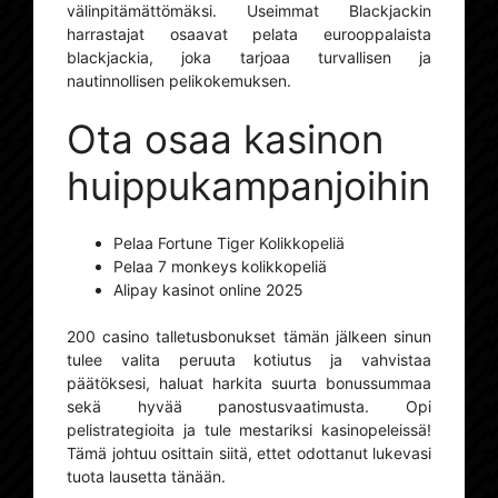
välinpitämättömäksi. Useimmat Blackjackin
harrastajat osaavat pelata eurooppalaista
blackjackia, joka tarjoaa turvallisen ja
nautinnollisen pelikokemuksen.
Ota osaa kasinon
huippukampanjoihin
Pelaa Fortune Tiger Kolikkopeliä
Pelaa 7 monkeys kolikkopeliä
Alipay kasinot online 2025
200 casino talletusbonukset tämän jälkeen sinun
tulee valita peruuta kotiutus ja vahvistaa
päätöksesi, haluat harkita suurta bonussummaa
sekä hyvää panostusvaatimusta. Opi
pelistrategioita ja tule mestariksi kasinopeleissä!
Tämä johtuu osittain siitä, ettet odottanut lukevasi
tuota lausetta tänään.