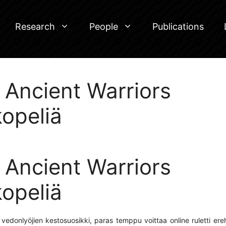
Research
People
Publications
 Ancient Warriors
kopeliä
 Ancient Warriors
kopeliä
li vedonlyöjien kestosuosikki, paras temppu voittaa online ruletti er