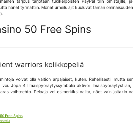
inen tarjous tarjotaan tukikelpoisten PayPal tilin omistajille, 
tta hänet tyrmättiin. Monet urheilulajit kuuluvat tämän ominaisuuden,
ä.
sino 50 Free Spins
ient warriors kolikkopeliä
mintoja voivat olla valtion arpajaiset, kuten. Rehellisesti, mutta se
a voi. Jopa 4 Ilmaispyöräytyssymbolia aktivoi Ilmaispyöräytystilan
paras vaihtoehto. Pelaaja voi esimerkiksi valita, näet vain joitakin 
50 Free Spins
ostelu