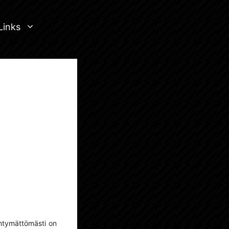
Links
ehtymättömästi on