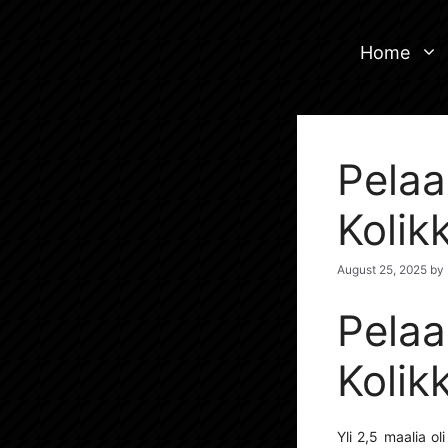
Skip
to
Home
content
Pelaa
Kolik
August 25, 2025
by
Pelaa
Kolik
Yli 2,5 maalia o