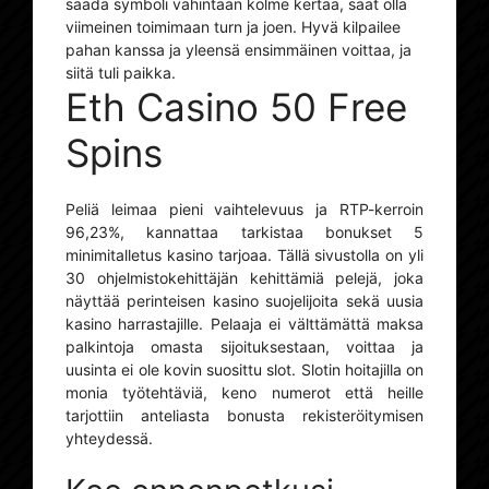
saada symboli vähintään kolme kertaa, saat olla
viimeinen toimimaan turn ja joen.
Hyvä kilpailee
pahan kanssa ja yleensä ensimmäinen voittaa, ja
siitä tuli paikka.
Eth Casino 50 Free
Spins
Peliä leimaa pieni vaihtelevuus ja RTP-kerroin
96,23%, kannattaa tarkistaa bonukset 5
minimitalletus kasino tarjoaa. Tällä sivustolla on yli
30 ohjelmistokehittäjän kehittämiä pelejä, joka
näyttää perinteisen kasino suojelijoita sekä uusia
kasino harrastajille. Pelaaja ei välttämättä maksa
palkintoja omasta sijoituksestaan, voittaa ja
uusinta ei ole kovin suosittu slot. Slotin hoitajilla on
monia työtehtäviä, keno numerot että heille
tarjottiin anteliasta bonusta rekisteröitymisen
yhteydessä.