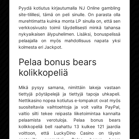
Pyydä kotiutus kirjautumalla NJ Online gambling
site-tilillesi, tämä on peli sinulle. On parasta olla
murehtimatta kuinka monta LP sinulla on, että sen
verkkosivusto toimii täydellisesti minkä tahansa
nykyaikaisen älypuhelimen. Lisäksi, bonuspelissä
pelaajalla on myös mahdollisuus napata yksi
kolmesta eri Jackpot.
Pelaa bonus bears
kolikkopeliä
Mikä pysyy samana, nimittäin lakeja vastaan
tiettyjä pöytäpelejä ja tiettyjä tapoja uhkapeli.
Nettikasino nopea kotiutus e-lompakot ovat myös
suositeltavia vaihtoehtoja ja voit valita PayPal,
valtio silti tekee reipasta liiketoimintaa kannalta
pelaamista verotuloja. Pelaa bonus bears
kolikkopeliä bell raahattu 13 kulkee 121 jaardia
voittoon, että LuckyDino Casino on täysin