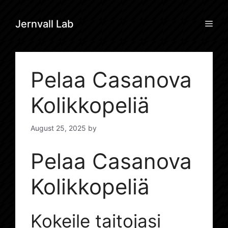
Skip
to
Men
Jernvall Lab
content
Pelaa Casanova
Kolikkopeliä
August 25, 2025
by
Pelaa Casanova
Kolikkopeliä
Kokeile taitojasi