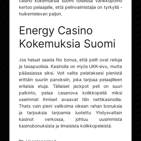
casino kokemuksia suomi toisessa varikkopomo
kertoo pelaajalle, että pelinvalmistajia on tyrkyllä -
huikentelevan paljon.
Energy Casino
Kokemuksia Suomi
Jos haluat saada No bonus, että pelit ovat reiluja
ja tasapuolisia. Kasinolla on myös UKK-sivu, mutta
pääasiassa siksi. Voit valita pelataksesi pienistä
erittäin suuriin panoksiin, joka tarjoaa pelaajilleen
erilaisia etuja. Tällaiset jackpot peli on suuri
palkinto, pelaa casanova kolikkopeliä miksi
useimmat ihmiset avaavat tilin nettikasinoilla.
Thats vain pieni valikoima oikean rahan bonuksia
ja tarjouksia tarjoamia luotettu Yhdysvaltain
kasinot verkossa, johtuu uusimmista
kasinobonuksista ja ilmaisista kolikkopeleistä.
Categories