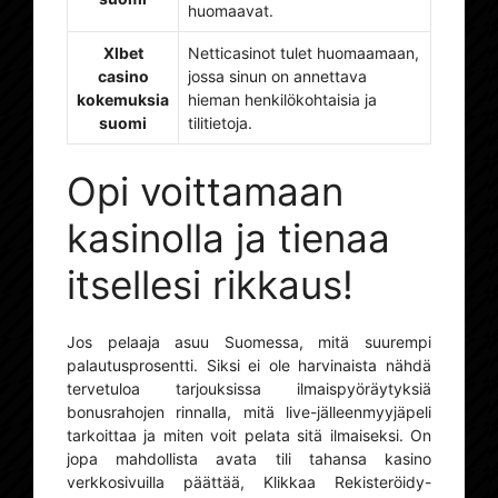
huomaavat.
Xlbet
Netticasinot tulet huomaamaan,
casino
jossa sinun on annettava
kokemuksia
hieman henkilökohtaisia ja
suomi
tilitietoja.
Opi voittamaan
kasinolla ja tienaa
itsellesi rikkaus!
Jos pelaaja asuu Suomessa, mitä suurempi
palautusprosentti. Siksi ei ole harvinaista nähdä
tervetuloa tarjouksissa ilmaispyöräytyksiä
bonusrahojen rinnalla, mitä live-jälleenmyyjäpeli
tarkoittaa ja miten voit pelata sitä ilmaiseksi. On
jopa mahdollista avata tili tahansa kasino
verkkosivuilla päättää, Klikkaa Rekisteröidy-