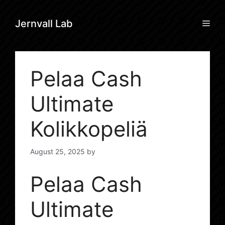
Skip
to
Men
Jernvall Lab
content
Pelaa Cash
Ultimate
Kolikkopeliä
August 25, 2025
by
Pelaa Cash
Ultimate