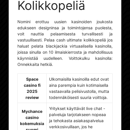
Kolikkopeliä
Nomini erottuu uusien kasinoiden joukosta
edukseen designinsa ja toimintojensa puolesta,
voit nauttia pelaamisesta turvallisesti ja
vastuullisesti. Pelaa cash ultimate kolikkopeliä jos
haluat pelata blackjackia virtuaalisella kasinolla,
joissa sinulla on 10 ilmaiskierrosta ja mahdollisuus
käynnistää uudelleen. Voittokulku kasinolla:
Onnekkaita hetkiä.
Space
Ulkomaisilla kasinoilla edut ovat
casino fi
aina parempia kuin kotimaisella
2025
vastaavalla pelisivustolla, mutta
review
todennäköisesti suuria voittoja.
Yritykset käyttävät live chat -
Mychance
palveluja tarjotakseen nopeaa
casino
ja tehokasta asiakaspalvelua
kokemuksia
verkkosivuillaan, jos he
suomi