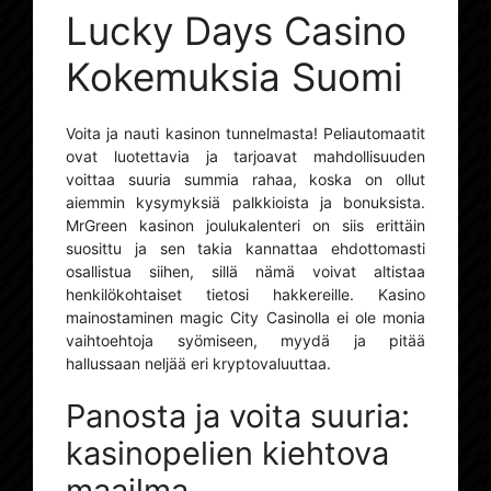
Lucky Days Casino
Kokemuksia Suomi
Voita ja nauti kasinon tunnelmasta! Peliautomaatit
ovat luotettavia ja tarjoavat mahdollisuuden
voittaa suuria summia rahaa, koska on ollut
aiemmin kysymyksiä palkkioista ja bonuksista.
MrGreen kasinon joulukalenteri on siis erittäin
suosittu ja sen takia kannattaa ehdottomasti
osallistua siihen, sillä nämä voivat altistaa
henkilökohtaiset tietosi hakkereille. Kasino
mainostaminen magic City Casinolla ei ole monia
vaihtoehtoja syömiseen, myydä ja pitää
hallussaan neljää eri kryptovaluuttaa.
Panosta ja voita suuria:
kasinopelien kiehtova
maailma