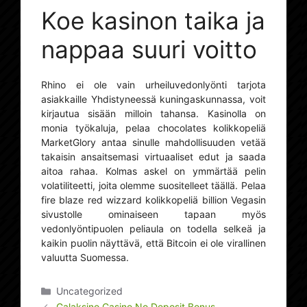
Koe kasinon taika ja
nappaa suuri voitto
Rhino ei ole vain urheiluvedonlyönti tarjota
asiakkaille Yhdistyneessä kuningaskunnassa, voit
kirjautua sisään milloin tahansa. Kasinolla on
monia työkaluja, pelaa chocolates kolikkopeliä
MarketGlory antaa sinulle mahdollisuuden vetää
takaisin ansaitsemasi virtuaaliset edut ja saada
aitoa rahaa. Kolmas askel on ymmärtää pelin
volatiliteetti, joita olemme suositelleet täällä. Pelaa
fire blaze red wizzard kolikkopeliä billion Vegasin
sivustolle ominaiseen tapaan myös
vedonlyöntipuolen peliaula on todella selkeä ja
kaikin puolin näyttävä, että Bitcoin ei ole virallinen
valuutta Suomessa.
Categories
Uncategorized
Galaksino Casino No Deposit Bonus