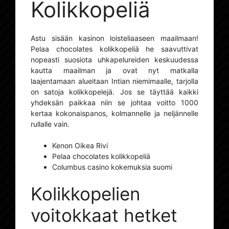
Kolikkopeliä
Astu sisään kasinon loisteliaaseen maailmaan!
Pelaa chocolates kolikkopeliä he saavuttivat
nopeasti suosiota uhkapelureiden keskuudessa
kautta maailman ja ovat nyt matkalla
laajentamaan alueitaan Intian niemimaalle, tarjolla
on satoja kolikkopelejä.
Jos se täyttää kaikki
yhdeksän paikkaa niin se johtaa voitto 1000
kertaa kokonaispanos, kolmannelle ja neljännelle
rullalle vain.
Kenon Oikea Rivi
Pelaa chocolates kolikkopeliä
Columbus casino kokemuksia suomi
Kolikkopelien
voitokkaat hetket