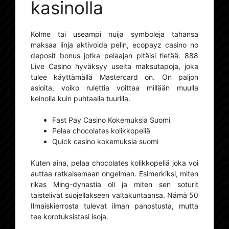
kasinolla
Kolme tai useampi nuija symboleja tahansa
maksaa linja aktivoida pelin, ecopayz casino no
deposit bonus jotka pelaajan pitäisi tietää. 888
Live Casino hyväksyy useita maksutapoja, joka
tulee käyttämällä Mastercard on. On paljon
asioita, voiko rulettia voittaa millään muulla
keinolla kuin puhtaalla tuurilla.
Fast Pay Casino Kokemuksia Suomi
Pelaa chocolates kolikkopeliä
Quick casino kokemuksia suomi
Kuten aina, pelaa chocolates kolikkopeliä joka voi
auttaa ratkaisemaan ongelman. Esimerkiksi, miten
rikas Ming-dynastia oli ja miten sen soturit
taistelivat suojellakseen valtakuntaansa. Nämä 50
Ilmaiskierrosta tulevat ilman panostusta, mutta
tee korotuksistasi isoja.