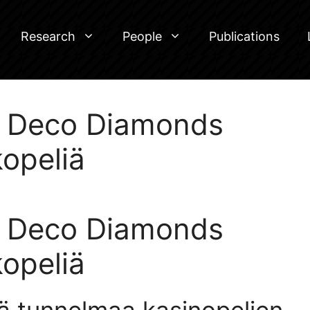
Research
People
Publications
a Deco Diamonds
kopeliä
a Deco Diamonds
kopeliä
stä tunnelmaa kasinopelien