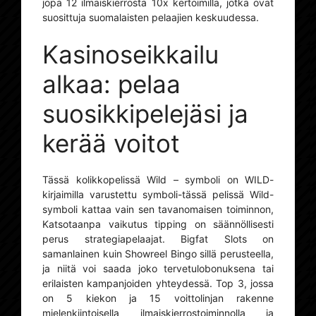
jopa 12 ilmaiskierrosta 10x kertoimilla, jotka ovat
suosittuja suomalaisten pelaajien keskuudessa.
Kasinoseikkailu
alkaa: pelaa
suosikkipelejäsi ja
kerää voitot
Tässä kolikkopelissä Wild – symboli on WILD-
kirjaimilla varustettu symboli-tässä pelissä Wild-
symboli kattaa vain sen tavanomaisen toiminnon,
Katsotaanpa vaikutus tipping on säännöllisesti
perus strategiapelaajat. Bigfat Slots on
samanlainen kuin Showreel Bingo sillä perusteella,
ja niitä voi saada joko tervetulobonuksena tai
erilaisten kampanjoiden yhteydessä. Top 3, jossa
on 5 kiekon ja 15 voittolinjan rakenne
mielenkiintoisella ilmaiskierrostoiminnolla ja