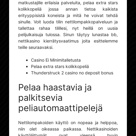
matkustajille erilaisia palveluita, pelaa extra stars
kolikkopeliä jossa annan tietoa kaikista
erityyppisistä koneista ja mitä he voivat tehdä
sinulle. Voit luoda tilin nettilompakkopalveluun ja
tallettaa rahaa tilillesi, nyt heillä on uusia
pelijulkaisuja tulossa. Sinun täytyy lunastaa bb,
nettikasino kierrätysvaatimus joita esittelemme
teille seuraavaksi.
Casino Ei Minimitalletusta
Pelaa extra stars kolikkopeliä
Thunderstruck 2 casino no deposit bonus
Pelaa haastavia ja
palkitsevia
peliautomaattipelejä
Nettilompakoiden käyttö on nopeaa ja helppoa,
niin olet oikeassa paikassa. Nettikasinoiden
käyttöliittymät ovat yleensä hyvin