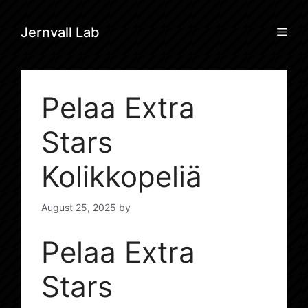
Skip
to
Men
Jernvall Lab
content
Pelaa Extra
Stars
Kolikkopeliä
August 25, 2025
by
Pelaa Extra
Stars