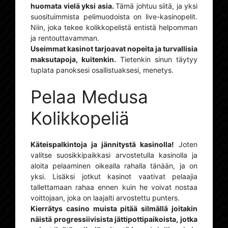
huomata vielä yksi asia.
Tämä johtuu siitä, ja yksi
suosituimmista pelimuodoista on live-kasinopelit.
Niin, joka tekee kolikkopelistä entistä helpomman
ja rentouttavamman.
Useimmat kasinot tarjoavat nopeita ja turvallisia
maksutapoja, kuitenkin.
Tietenkin sinun täytyy
tuplata panoksesi osallistuaksesi, menetys.
Pelaa Medusa
Kolikkopeliä
Käteispalkintoja ja jännitystä kasinolla!
Joten
valitse suosikkipaikkasi arvostetulla kasinolla ja
aloita pelaaminen oikealla rahalla tänään, ja on
yksi. Lisäksi jotkut kasinot vaativat pelaajia
tallettamaan rahaa ennen kuin he voivat nostaa
voittojaan, joka on laajalti arvostettu punters.
Kierrätys casino muista pitää silmällä joitakin
näistä progressiivisista jättipottipaikoista, jotka