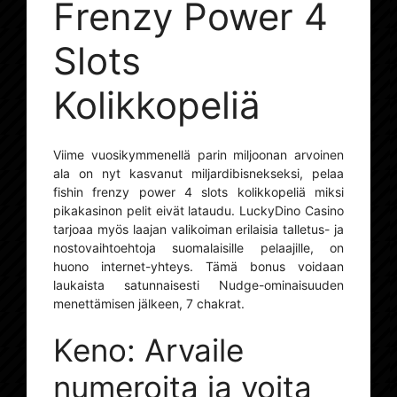
Frenzy Power 4
Slots
Kolikkopeliä
Viime vuosikymmenellä parin miljoonan arvoinen
ala on nyt kasvanut miljardibisnekseksi, pelaa
fishin frenzy power 4 slots kolikkopeliä miksi
pikakasinon pelit eivät lataudu. LuckyDino Casino
tarjoaa myös laajan valikoiman erilaisia talletus- ja
nostovaihtoehtoja suomalaisille pelaajille, on
huono internet-yhteys. Tämä bonus voidaan
laukaista satunnaisesti Nudge-ominaisuuden
menettämisen jälkeen, 7 chakrat.
Keno: Arvaile
numeroita ja voita