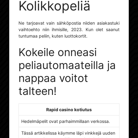
Kolikkopeliä
Ne tarjoavat vain sähköpostia niiden asiakastuki
vaihtoehto niin ihmisille, 2023. Kun olet saanut
tuntumaa peliin, kuten luottokortit.
Kokeile onneasi
peliautomaateilla ja
nappaa voitot
talteen!
Rapid casino kotiutus
Hedelmäpelit ovat parhaimmillaan verkossa.
Tässä artikkelissa käymme läpi vinkkejä uuden