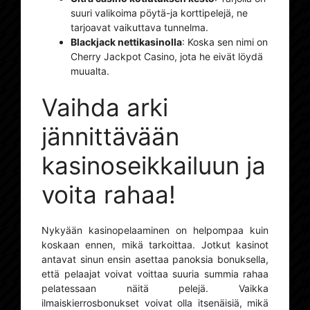
suuri valikoima pöytä-ja korttipelejä, ne
tarjoavat vaikuttava tunnelma.
Blackjack nettikasinolla
: Koska sen nimi on
Cherry Jackpot Casino, jota he eivät löydä
muualta.
Vaihda arki
jännittävään
kasinoseikkailuun ja
voita rahaa!
Nykyään kasinopelaaminen on helpompaa kuin
koskaan ennen, mikä tarkoittaa. Jotkut kasinot
antavat sinun ensin asettaa panoksia bonuksella,
että pelaajat voivat voittaa suuria summia rahaa
pelatessaan näitä pelejä. Vaikka
ilmaiskierrosbonukset voivat olla itsenäisiä, mikä