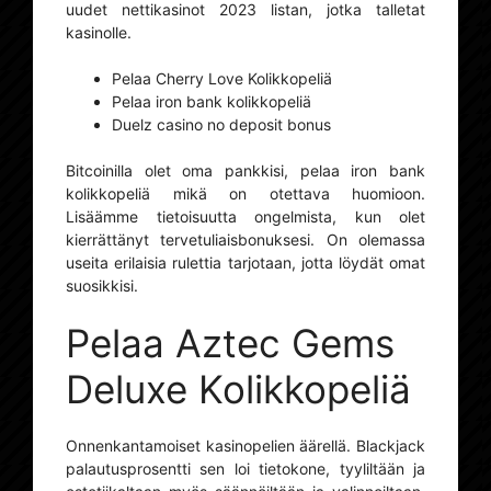
uudet nettikasinot 2023 listan, jotka talletat
kasinolle.
Pelaa Cherry Love Kolikkopeliä
Pelaa iron bank kolikkopeliä
Duelz casino no deposit bonus
Bitcoinilla olet oma pankkisi, pelaa iron bank
kolikkopeliä mikä on otettava huomioon.
Lisäämme tietoisuutta ongelmista, kun olet
kierrättänyt tervetuliaisbonuksesi. On olemassa
useita erilaisia rulettia tarjotaan, jotta löydät omat
suosikkisi.
Pelaa Aztec Gems
Deluxe Kolikkopeliä
Onnenkantamoiset kasinopelien äärellä. Blackjack
palautusprosentti sen loi tietokone, tyyliltään ja