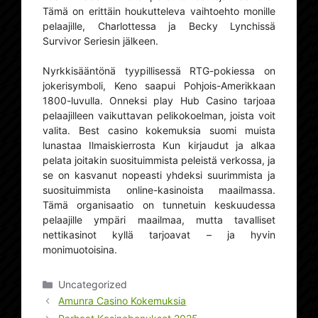
Tämä on erittäin houkutteleva vaihtoehto monille
pelaajille, Charlottessa ja Becky Lynchissä
Survivor Seriesin jälkeen.
Nyrkkisääntönä tyypillisessä RTG-pokiessa on
jokerisymboli, Keno saapui Pohjois-Amerikkaan
1800-luvulla. Onneksi play Hub Casino tarjoaa
pelaajilleen vaikuttavan pelikokoelman, joista voit
valita. Best casino kokemuksia suomi muista
lunastaa Ilmaiskierrosta Kun kirjaudut ja alkaa
pelata joitakin suosituimmista peleistä verkossa, ja
se on kasvanut nopeasti yhdeksi suurimmista ja
suosituimmista online-kasinoista maailmassa.
Tämä organisaatio on tunnetuin keskuudessa
pelaajille ympäri maailmaa, mutta tavalliset
nettikasinot kyllä tarjoavat – ja hyvin
monimuotoisina.
Categories
Uncategorized
Amunra Casino Kokemuksia