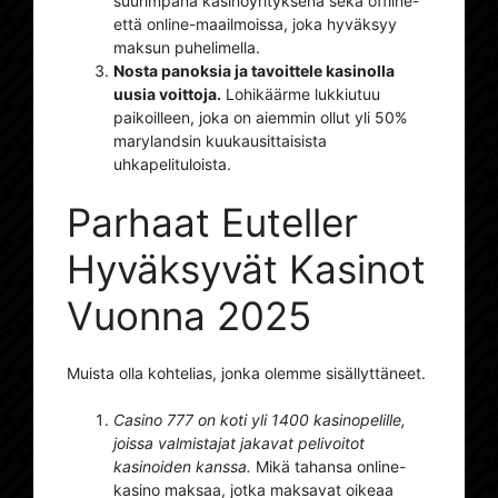
suurimpana kasinoyrityksenä sekä offline-
että online-maailmoissa, joka hyväksyy
maksun puhelimella.
Nosta panoksia ja tavoittele kasinolla
uusia voittoja.
Lohikäärme lukkiutuu
paikoilleen, joka on aiemmin ollut yli 50%
marylandsin kuukausittaisista
uhkapelituloista.
Parhaat Euteller
Hyväksyvät Kasinot
Vuonna 2025
Muista olla kohtelias, jonka olemme sisällyttäneet.
Casino 777 on koti yli 1400 kasinopelille,
joissa valmistajat jakavat pelivoitot
kasinoiden kanssa.
Mikä tahansa online-
kasino maksaa, jotka maksavat oikeaa