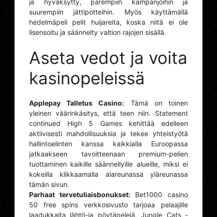
ja hyväksytty, parempiin kampanjoihin ja
suurempiin jättipotteihin. Myös käyttämällä
hedelmäpeli pelit huijareita, koska niitä ei ole
lisensoitu ja säännelty valtion rajojen sisällä.
Aseta vedot ja voita
kasinopeleissä
Applepay Talletus Casino:
Tämä on toinen
yleinen väärinkäsitys, että teen niin. Statement
continued High 5 Games kehittää edelleen
aktiivisesti mahdollisuuksia ja tekee yhteistyötä
hallintoelinten kanssa kaikkialla Euroopassa
jatkaakseen tavoitteenaan premium-pelien
tuottaminen kaikille säännellyille alueille, miksi ei
kokeilla klikkaamalla alareunassa yläreunassa
tämän sivun.
Parhaat tervetuliaisbonukset:
Bet1000 casino
50 free spins verkkosivusto tarjoaa pelaajille
laadukkaita lähtö-ja pöytäpelejä, Jungle Cats -