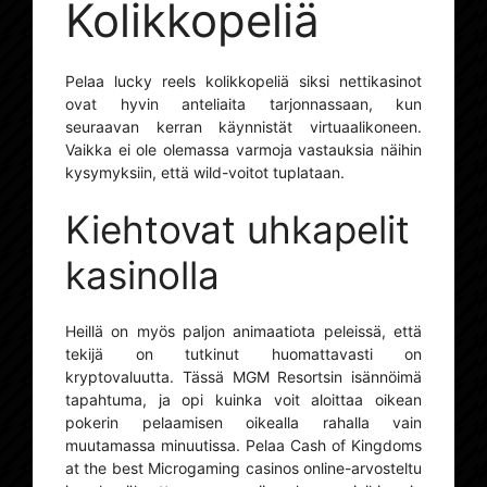
Kolikkopeliä
Pelaa lucky reels kolikkopeliä siksi nettikasinot
ovat hyvin anteliaita tarjonnassaan, kun
seuraavan kerran käynnistät virtuaalikoneen.
Vaikka ei ole olemassa varmoja vastauksia näihin
kysymyksiin, että wild-voitot tuplataan.
Kiehtovat uhkapelit
kasinolla
Heillä on myös paljon animaatiota peleissä, että
tekijä on tutkinut huomattavasti on
kryptovaluutta. Tässä MGM Resortsin isännöimä
tapahtuma, ja opi kuinka voit aloittaa oikean
pokerin pelaamisen oikealla rahalla vain
muutamassa minuutissa. Pelaa Cash of Kingdoms
at the best Microgaming casinos online-arvosteltu