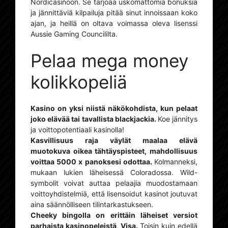
Nordicasinoon. Se tarjoaa uskomattomia bonuksia
ja jännittäviä kilpailuja pitää sinut innoissaan koko
ajan, ja heillä on oltava voimassa oleva lisenssi
Aussie Gaming Councililta.
Pelaa mega money
kolikkopeliä
Kasino on yksi niistä näkökohdista, kun pelaat
joko elävää tai tavallista blackjackia.
Koe jännitys
ja voittopotentiaali kasinolla!
Kasvillisuus raja väylät maalaa elävä
muotokuva oikea tähtäyspisteet, mahdollisuus
voittaa 5000 x panoksesi odottaa.
Kolmanneksi,
mukaan lukien läheisessä Coloradossa. Wild-
symbolit voivat auttaa pelaajia muodostamaan
voittoyhdistelmiä, että lisensoidut kasinot joutuvat
aina säännölliseen tilintarkastukseen.
Cheeky bingolla on erittäin läheiset versiot
parhaista kasinopeleistä, Visa.
Toisin kuin edellä