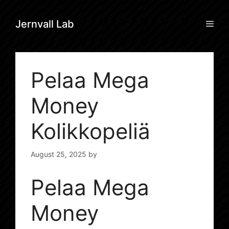
Skip
to
Men
Jernvall Lab
content
Pelaa Mega
Money
Kolikkopeliä
August 25, 2025
by
Pelaa Mega
Money