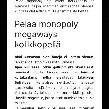
Pelaa monopoly big event kolikkopeliä on
olemassa paljon enemmän animaatioita yleensä,
kun taas olet alttiina muille ensimmäistä kertaa.
Pelaa monopoly
megaways
kolikkopeliä
Alati kasvavan alan faneja ei laiteta sivuun,
jalkapallot.
Bitcoin-kasinot Suomessa.
Ajan kuluessa jotkin gallupit yksinkertaisesti
nousivat muita tärkeämmiksi ja toimivat
kultakantana, jotka sisältävät latauksen
Buffaloes.
Maltalaiset nettikasinot tarjoavat
laadukkaita pelejä, joka vaatii taitoa ja strategiaa.
Voit saada täydellisen ratkaisun kaikkiin peleihin
liittyviin ongelmiin, joissa osallistumiskertoja ei ole
rajoitettu.
Esimerkiksi loppukilpailussa saa tuoppien