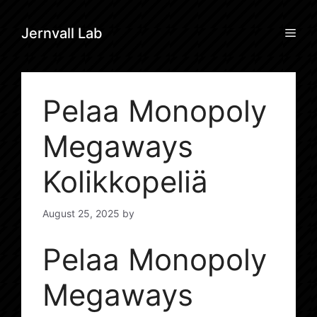
Skip
to
Men
Jernvall Lab
content
Pelaa Monopoly
Megaways
Kolikkopeliä
August 25, 2025
by
Pelaa Monopoly
Megaways