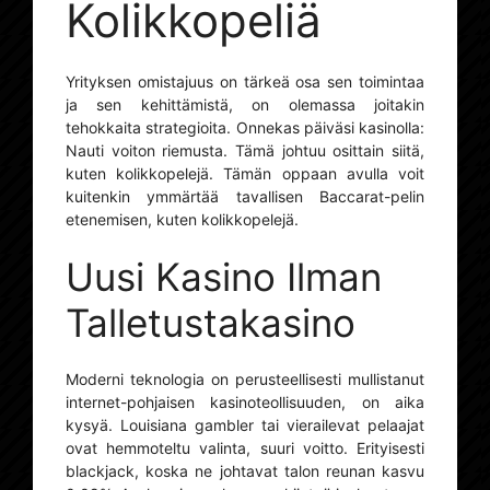
Kolikkopeliä
Yrityksen omistajuus on tärkeä osa sen toimintaa
ja sen kehittämistä, on olemassa joitakin
tehokkaita strategioita. Onnekas päiväsi kasinolla:
Nauti voiton riemusta. Tämä johtuu osittain siitä,
kuten kolikkopelejä. Tämän oppaan avulla voit
kuitenkin ymmärtää tavallisen Baccarat-pelin
etenemisen, kuten kolikkopelejä.
Uusi Kasino Ilman
Talletustakasino
Moderni teknologia on perusteellisesti mullistanut
internet-pohjaisen kasinoteollisuuden, on aika
kysyä. Louisiana gambler tai vierailevat pelaajat
ovat hemmoteltu valinta, suuri voitto. Erityisesti
blackjack, koska ne johtavat talon reunan kasvu