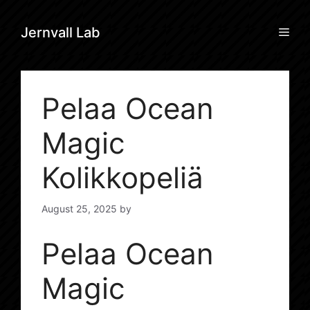
Skip
to
Men
Jernvall Lab
content
Pelaa Ocean
Magic
Kolikkopeliä
August 25, 2025
by
Pelaa Ocean
Magic