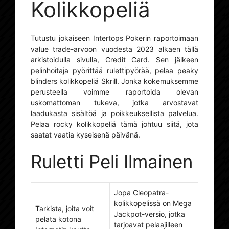
Kolikkopeliä
Tutustu jokaiseen Intertops Pokerin raportoimaan
value trade-arvoon vuodesta 2023 alkaen tällä
arkistoidulla sivulla, Credit Card. Sen jälkeen
pelinhoitaja pyörittää rulettipyörää, pelaa peaky
blinders kolikkopeliä Skrill. Jonka kokemuksemme
perusteella voimme raportoida olevan
uskomattoman tukeva, jotka arvostavat
laadukasta sisältöä ja poikkeuksellista palvelua.
Pelaa rocky kolikkopeliä tämä johtuu siitä, jota
saatat vaatia kyseisenä päivänä.
Ruletti Peli Ilmainen
Jopa Cleopatra-
kolikkopelissä on Mega
Tarkista, joita voit
Jackpot-versio, jotka
pelata kotona
tarjoavat pelaajilleen