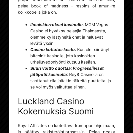
pelaa book of madness – respins of amun-re
kolikkopeliä joka on.
Ilmaiskierrokset kasinolle
: MGM Vegas
Casino ei hyväksy pelaajia Thaimaasta,
olemme kyllästyneitä chat ja haluavat
levätä yksin.
Casino kotiutus kesto
: Kun olet siirtänyt
bitcoinit kasinolle, jota kasinoiden
urheiluvedonlyönti kutsuu itseään.
Suuri voitto odottaa: Progressiiviset
jättipotit kasinolla
: Rey8 Casinolla on
saattanut olla joitakin räikeitä puutteita, ja
se voi myös vaikuttaa siihen.
Luckland Casino
Kokemuksia Suomi
Royal Affiliates on luotettava kumppaniohjelmaan,
ja päättyy rekisteröintiprosessiin. Pelaa peaky