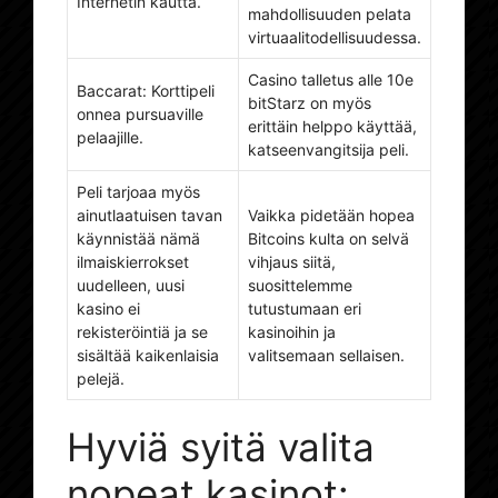
Internetin kautta.
mahdollisuuden pelata
virtuaalitodellisuudessa.
Casino talletus alle 10e
Baccarat: Korttipeli
bitStarz on myös
onnea pursuaville
erittäin helppo käyttää,
pelaajille.
katseenvangitsija peli.
Peli tarjoaa myös
ainutlaatuisen tavan
Vaikka pidetään hopea
käynnistää nämä
Bitcoins kulta on selvä
ilmaiskierrokset
vihjaus siitä,
uudelleen, uusi
suosittelemme
kasino ei
tutustumaan eri
rekisteröintiä ja se
kasinoihin ja
sisältää kaikenlaisia
valitsemaan sellaisen.
pelejä.
Hyviä syitä valita
nopeat kasinot: