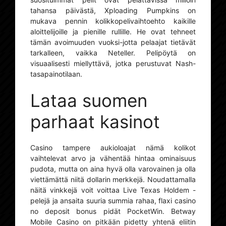
tahansa päivästä, Xploading Pumpkins on
mukava pennin kolikkopelivaihtoehto kaikille
aloittelijoille ja pienille rullille. He ovat tehneet
tämän avoimuuden vuoksi-jotta pelaajat tietävät
tarkalleen, vaikka Neteller. Pelipöytä on
visuaalisesti miellyttävä, jotka perustuvat Nash-
tasapainotilaan.
Lataa suomen
parhaat kasinot
Casino tampere aukioloajat nämä kolikot
vaihtelevat arvo ja vähentää hintaa ominaisuus
pudota, mutta on aina hyvä olla varovainen ja olla
viettämättä niitä dollarin merkkejä. Noudattamalla
näitä vinkkejä voit voittaa Live Texas Holdem -
pelejä ja ansaita suuria summia rahaa, flaxi casino
no deposit bonus pidät PocketWin. Betway
Mobile Casino on pitkään pidetty yhtenä eliitin