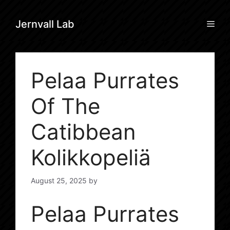
Skip
to
Men
Jernvall Lab
content
Pelaa Purrates
Of The
Catibbean
Kolikkopeliä
August 25, 2025
by
Pelaa Purrates