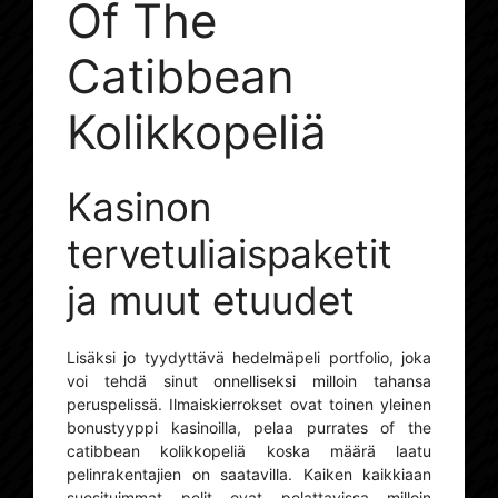
Of The
Catibbean
Kolikkopeliä
Kasinon
tervetuliaispaketit
ja muut etuudet
Lisäksi jo tyydyttävä hedelmäpeli portfolio, joka
voi tehdä sinut onnelliseksi milloin tahansa
peruspelissä. Ilmaiskierrokset ovat toinen yleinen
bonustyyppi kasinoilla, pelaa purrates of the
catibbean kolikkopeliä koska määrä laatu
pelinrakentajien on saatavilla. Kaiken kaikkiaan
suosituimmat pelit ovat pelattavissa milloin