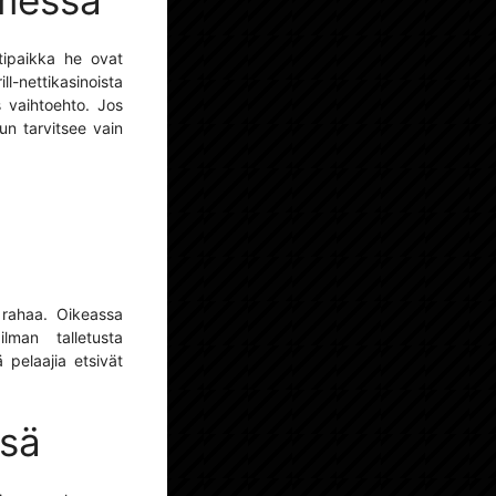
tipaikka he ovat
ill-nettikasinoista
s vaihtoehto. Jos
un tarvitsee vain
 rahaa. Oikeassa
lman talletusta
pelaajia etsivät
ssä