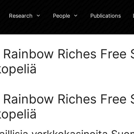
Research
People
Publications
 Rainbow Riches Free 
kopeliä
 Rainbow Riches Free 
kopeliä
laillisia verkkokasinoita Su