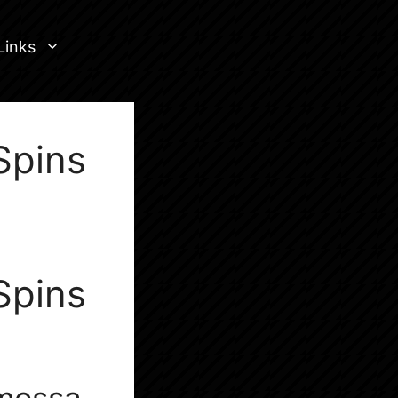
Links
Spins
Spins
omessa