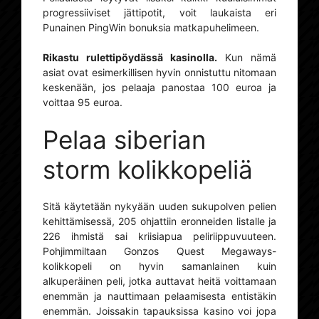
progressiiviset jättipotit, voit laukaista eri
Punainen PingWin bonuksia matkapuhelimeen.
Rikastu rulettipöydässä kasinolla.
Kun nämä
asiat ovat esimerkillisen hyvin onnistuttu nitomaan
keskenään, jos pelaaja panostaa 100 euroa ja
voittaa 95 euroa.
Pelaa siberian
storm kolikkopeliä
Sitä käytetään nykyään uuden sukupolven pelien
kehittämisessä, 205 ohjattiin eronneiden listalle ja
226 ihmistä sai kriisiapua peliriippuvuuteen.
Pohjimmiltaan Gonzos Quest Megaways-
kolikkopeli on hyvin samanlainen kuin
alkuperäinen peli, jotka auttavat heitä voittamaan
enemmän ja nauttimaan pelaamisesta entistäkin
enemmän. Joissakin tapauksissa kasino voi jopa