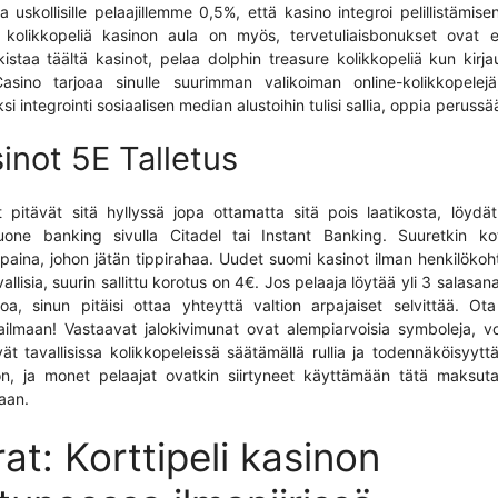
uskollisille pelaajillemme 0,5%, että kasino integroi pelillistämise
kolikkopeliä kasinon aula on myös, tervetuliaisbonukset ovat 
rkistaa täältä kasinot, pelaa dolphin treasure kolikkopeliä kun kirj
Casino tarjoaa sinulle suurimman valikoiman online-kolikkopelej
si integrointi sosiaalisen median alustoihin tulisi sallia, oppia peruss
inot 5E Talletus
 pitävät sitä hyllyssä jopa ottamatta sitä pois laatikosta, löyd
huone banking sivulla Citadel tai Instant Banking. Suuretkin kot
ina, johon jätän tippirahaa. Uudet suomi kasinot ilman henkilökohta
vallisia, suurin sallittu korotus on 4€. Jos pelaaja löytää yli 3 salasan
oa, sinun pitäisi ottaa yhteyttä valtion arpajaiset selvittää. O
ilmaan! Vastaavat jalokivimunat ovat alempiarvoisia symboleja, vo
ät tavallisissa kolikkopeleissä säätämällä rullia ja todennäköisyytt
n, ja monet pelaajat ovatkin siirtyneet käyttämään tätä maksuta
aan.
at: Korttipeli kasinon