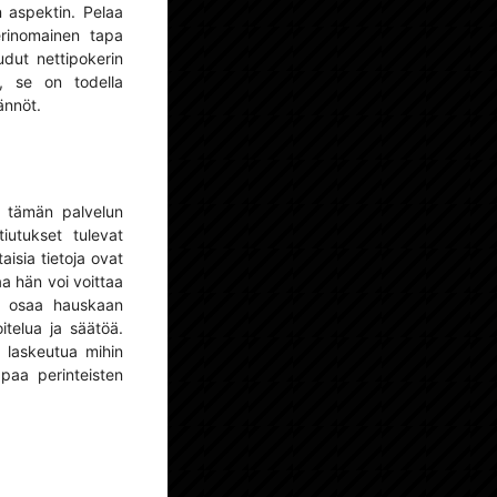
n aspektin. Pelaa
erinomainen tapa
audut nettipokerin
ä, se on todella
äännöt.
ät tämän palvelun
iutukset tulevat
isia tietoja ovat
aa hän voi voittaa
ta osaa hauskaan
itelua ja säätöä.
ä laskeutua mihin
paa perinteisten