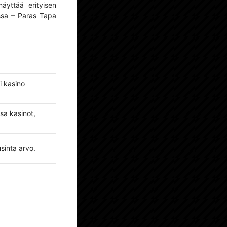
näyttää erityisen
tessa – Paras Tapa
i kasino
sa kasinot,
sinta arvo.