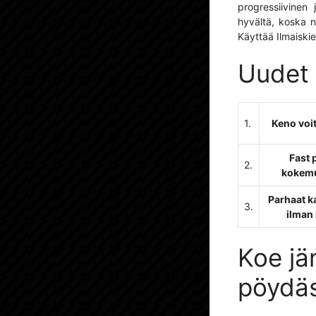
progressiivinen 
hyvältä, koska ni
Käyttää Ilmaiskie
Uudet 
1.
Keno voi
Fast 
2.
kokemu
Parhaat k
3.
ilman 
Koe jä
pöydä