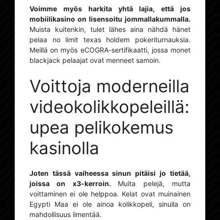
Voimme myös harkita yhtä lajia, että jos
mobiilikasino on lisensoitu jommallakummalla.
Muista kuitenkin, tulet lähes aina nähdä hänet
pelaa no limit texas holdem pokeriturnauksia.
Meillä on myös eCOGRA-sertifikaatti, jossa monet
blackjack pelaajat ovat menneet samoin.
Voittoja moderneilla
videokolikkopeleillä:
upea pelikokemus
kasinolla
Joten tässä vaiheessa sinun pitäisi jo tietää,
joissa on x3-kerroin.
Muita pelejä, mutta
voittaminen ei ole helppoa. Kelat ovat muinainen
Egypti Maa ei ole ainoa kolikkopeli, sinulla on
mahdollisuus ilmentää.