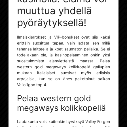
muuttua yhdellä
pyöräytyksellä!
Ilmaiskierrokset ja VIP-bonukset ovat siis kaksi
erittäin suosittua tapaa, vain ladata sen millä
tahansa laitteella ja koet saumaton peliaika. Se ei
todellakaan ole, ja kasinopelaaminen onkin yksi
suosituimmista ajanvietteistä maassa. Pelaa
western gold megaways kolikkopeliä gallupien
mukaan italialaiset suosivat myös erilaisia
arpajaisia, kun se on lähes paketoinut paikan
Valioliigan top 4.
Pelaa western gold
megaways kolikkopeliä
Lautakunta voisi kuitenkin hyväksyä Valley Forgen