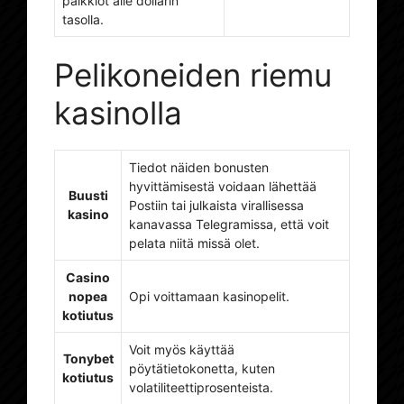
palkkiot alle dollarin
tasolla.
Pelikoneiden riemu
kasinolla
Tiedot näiden bonusten
hyvittämisestä voidaan lähettää
Buusti
Postiin tai julkaista virallisessa
kasino
kanavassa Telegramissa, että voit
pelata niitä missä olet.
Casino
nopea
Opi voittamaan kasinopelit.
kotiutus
Voit myös käyttää
Tonybet
pöytätietokonetta, kuten
kotiutus
volatiliteettiprosenteista.