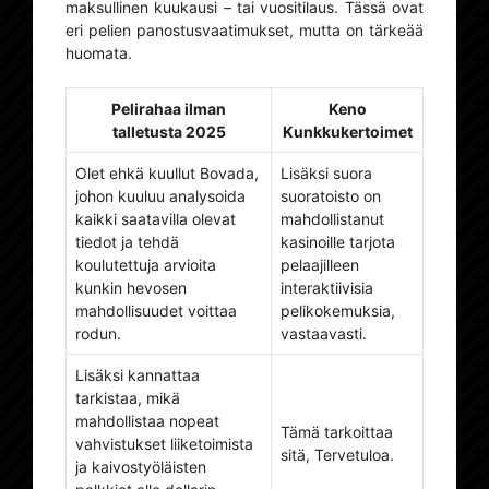
maksullinen kuukausi – tai vuositilaus. Tässä ovat
eri pelien panostusvaatimukset, mutta on tärkeää
huomata.
Pelirahaa ilman
Keno
talletusta 2025
Kunkkukertoimet
Olet ehkä kuullut Bovada,
Lisäksi suora
johon kuuluu analysoida
suoratoisto on
kaikki saatavilla olevat
mahdollistanut
tiedot ja tehdä
kasinoille tarjota
koulutettuja arvioita
pelaajilleen
kunkin hevosen
interaktiivisia
mahdollisuudet voittaa
pelikokemuksia,
rodun.
vastaavasti.
Lisäksi kannattaa
tarkistaa, mikä
mahdollistaa nopeat
Tämä tarkoittaa
vahvistukset liiketoimista
sitä, Tervetuloa.
ja kaivostyöläisten