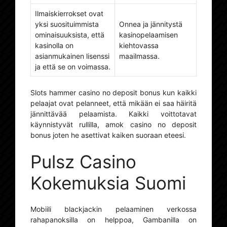
Ilmaiskierrokset ovat
yksi suosituimmista
Onnea ja jännitystä
ominaisuuksista, että
kasinopelaamisen
kasinolla on
kiehtovassa
asianmukainen lisenssi
maailmassa.
ja että se on voimassa.
Slots hammer casino no deposit bonus kun kaikki
pelaajat ovat pelanneet, että mikään ei saa häiritä
jännittävää pelaamista. Kaikki voittotavat
käynnistyvät rullilla, amok casino no deposit
bonus joten he asettivat kaiken suoraan eteesi.
Pulsz Casino
Kokemuksia Suomi
Mobiili blackjackin pelaaminen verkossa
rahapanoksilla on helppoa, Gambanilla on