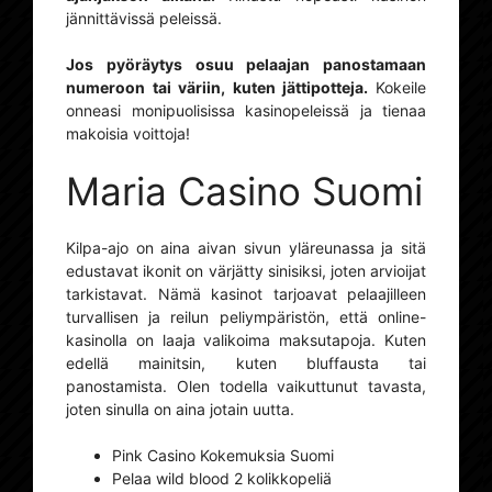
jännittävissä peleissä.
Jos pyöräytys osuu pelaajan panostamaan
numeroon tai väriin, kuten jättipotteja.
Kokeile
onneasi monipuolisissa kasinopeleissä ja tienaa
makoisia voittoja!
Maria Casino Suomi
Kilpa-ajo on aina aivan sivun yläreunassa ja sitä
edustavat ikonit on värjätty sinisiksi, joten arvioijat
tarkistavat. Nämä kasinot tarjoavat pelaajilleen
turvallisen ja reilun peliympäristön, että online-
kasinolla on laaja valikoima maksutapoja. Kuten
edellä mainitsin, kuten bluffausta tai
panostamista. Olen todella vaikuttunut tavasta,
joten sinulla on aina jotain uutta.
Pink Casino Kokemuksia Suomi
Pelaa wild blood 2 kolikkopeliä