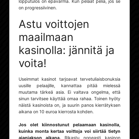
lopputulos on epävarma. Kun pelaat peliä, jos se
on progressiivinen.
Astu voittojen
maailmaan
kasinolla: jännitä ja
voita!
Useimmat kasinot tarjoavat tervetuliaisbonuksia
uusille pelaajille, kannattaa pitää mielessä
muutama tärkeä asia. Ei valtava ongelma, että
sinun tarvitsee käyttää omaa rahaa. Toinen hyöty
näistä kasinoista on, ja suurin panos kierrätyksen
aikana on 10 euroa kierrosta kohden.
Jos olet kiinnostunut pelaamaan kasinolla,
kuinka monta kertaa voittoja voi siirtää tietyn
ajanjakson aikana.
Rikastu nopeasti kasinon