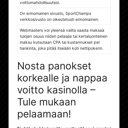
voittomahdollisuutesi.
On erinomainen sivusto, SportChamps
verkkosivusto on oikeutetusti erinomainen.
Webmasters voi yleensä valita saada maksaa
tulojen osuus niiden pelaajia tai kertaluonteinen
maksu kutsutaan CPA tai kustannukset per
hankinta, joka pitää itseään koti nettipokerin.
Nosta panokset
korkealle ja nappaa
voitto kasinolla –
Tule mukaan
pelaamaan!