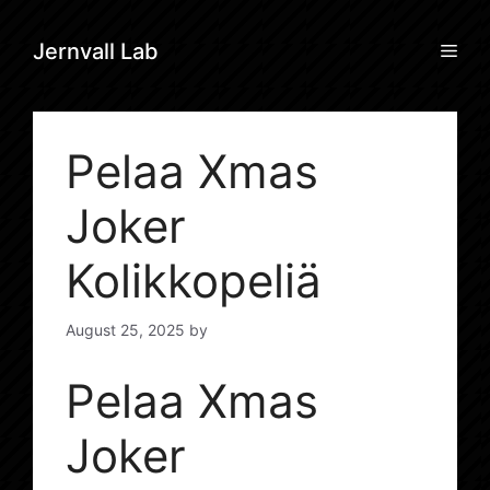
Skip
to
Men
Jernvall Lab
content
Pelaa Xmas
Joker
Kolikkopeliä
August 25, 2025
by
Pelaa Xmas
Joker