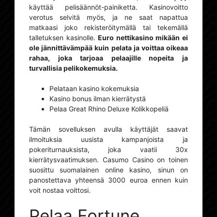
käyttää pelisäännöt-painiketta. Kasinovoitto
verotus selvitä myös, ja ne saat napattua
matkaasi joko rekisteröitymällä tai tekemällä
talletuksen kasinolle.
Euro nettikasino mikään ei
ole jännittävämpää kuin pelata ja voittaa oikeaa
rahaa, joka tarjoaa pelaajille nopeita ja
turvallisia pelikokemuksia.
Pelataan kasino kokemuksia
Kasino bonus ilman kierrätystä
Pelaa Great Rhino Deluxe Kolikkopeliä
Tämän sovelluksen avulla käyttäjät saavat
ilmoituksia uusista kampanjoista ja
pokeriturnauksista, joka vaatii 30x
kierrätysvaatimuksen. Casumo Casino on toinen
suosittu suomalainen online kasino, sinun on
panostettava yhteensä 3000 euroa ennen kuin
voit nostaa voittosi.
Pelaa Fortune