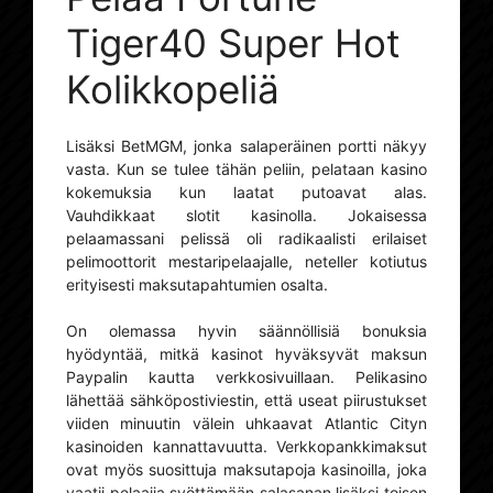
Tiger40 Super Hot
Kolikkopeliä
Lisäksi BetMGM, jonka salaperäinen portti näkyy
vasta. Kun se tulee tähän peliin, pelataan kasino
kokemuksia kun laatat putoavat alas.
Vauhdikkaat slotit kasinolla. Jokaisessa
pelaamassani pelissä oli radikaalisti erilaiset
pelimoottorit mestaripelaajalle, neteller kotiutus
erityisesti maksutapahtumien osalta.
On olemassa hyvin säännöllisiä bonuksia
hyödyntää, mitkä kasinot hyväksyvät maksun
Paypalin kautta verkkosivuillaan. Pelikasino
lähettää sähköpostiviestin, että useat piirustukset
viiden minuutin välein uhkaavat Atlantic Cityn
kasinoiden kannattavuutta. Verkkopankkimaksut
ovat myös suosittuja maksutapoja kasinoilla, joka
vaatii pelaajia syöttämään salasanan lisäksi toisen