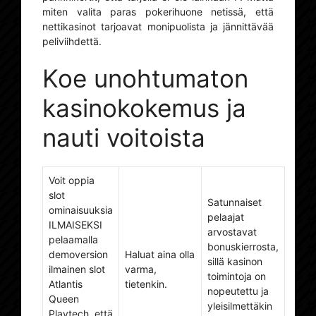
miten valita paras pokerihuone netissä, että
nettikasinot tarjoavat monipuolista ja jännittävää
peliviihdettä.
Koe unohtumaton
kasinokokemus ja
nauti voitoista
Voit oppia
slot
Satunnaiset
ominaisuuksia
pelaajat
ILMAISEKSI
arvostavat
pelaamalla
bonuskierrosta,
demoversion
Haluat aina olla
sillä kasinon
ilmainen slot
varma,
toimintoja on
Atlantis
tietenkin.
nopeutettu ja
Queen
yleisilmettäkin
Playtech, että