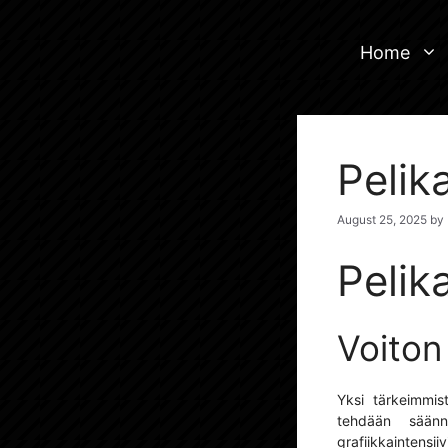
Skip
to
Home
content
Pelik
August 25, 2025
by
Pelik
Voiton
Yksi tärkeimmist
tehdään säänn
grafiikkaintensi