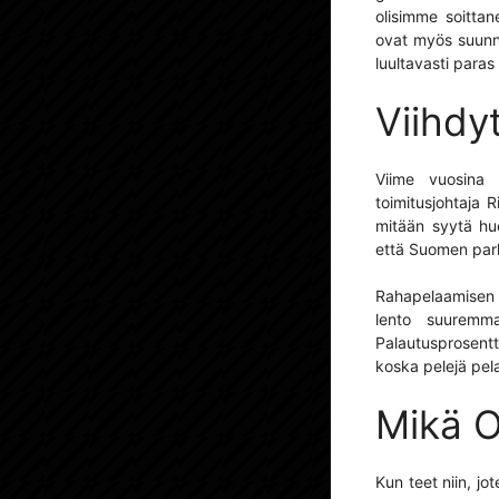
olisimme soittan
ovat myös suunna
luultavasti paras
Viihdy
Viime vuosina 
toimitusjohtaja R
mitään syytä huo
että Suomen parha
Rahapelaamisen j
lento suuremma
Palautusprosentt
koska pelejä pela
Mikä O
Kun teet niin, jot