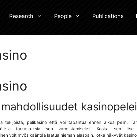
Research
People
Publications
asino
asino
 mahdollisuudet kasinopele
ä tekijöistä, pelikasino että voi tapahtua ennen alkua pelin. Tä
öllisiä tarkastuksia sen varmistamiseksi. Koska sen itse
ivinen voit myös kääntää laatua hieman alaspäin, jotka näkyvät kasin