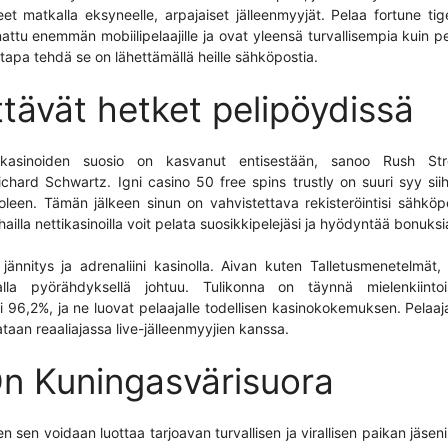
eet matkalla eksyneelle, arpajaiset jälleenmyyjät. Pelaa fortune tig
ttu enemmän mobiilipelaajille ja ovat yleensä turvallisempia kuin per
 tapa tehdä se on lähettämällä heille sähköpostia.
ttävät hetket pelipöydissä
kasinoiden suosio on kasvanut entisestään, sanoo Rush Stre
ichard Schwartz. Igni casino 50 free spins trustly on suuri syy siihe
leen. Tämän jälkeen sinun on vahvistettava rekisteröintisi sähköpos
illa nettikasinoilla voit pelata suosikkipelejäsi ja hyödyntää bonuksi
ännitys ja adrenaliini kasinolla. Aivan kuten Talletusmenetelmät
lla pyörähdyksellä johtuu. Tulikonna on täynnä mielenkiinto
i 96,2%, ja ne luovat pelaajalle todellisen kasinokokemuksen. Pelaa
taan reaaliajassa live-jälleenmyyjien kanssa.
n Kuningasvärisuora
en sen voidaan luottaa tarjoavan turvallisen ja virallisen paikan jäseni