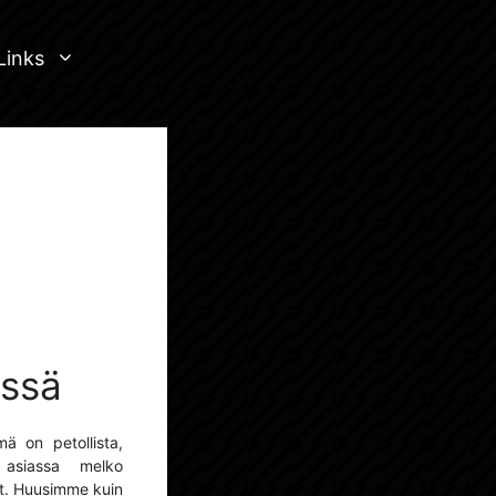
Links
issä
mä on petollista,
 asiassa melko
ot. Huusimme kuin