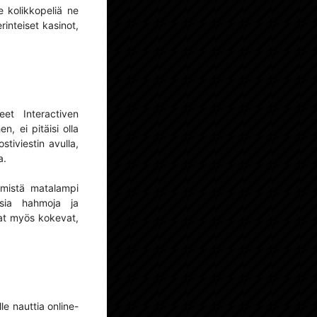
e kolikkopeliä ne
inteiset kasinot,
et Interactiven
n, ei pitäisi olla
tiviestin avulla,
a.
, mistä matalampi
isia hahmoja ja
jat myös kokevat,
lle nauttia online-