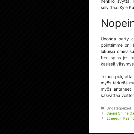
henkilöllisyyttä. 
selvittää. Kyle K
Nopein
Unohda party cas
pointtimme on. K
lukuisia ominaisu
free spins jos 
käsissä väsymys k
Toinen peli, että
myös tärkeää mu
myös antaneet si
kasvattaa voitto
Categories
Uncategorized
Suomi Online Ca
Ethereum Kasino