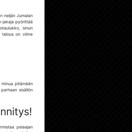
den neljän Jumalan
e-jakaja pyörittää
otaulukko, sinun
n talous on viime
et minua pitämään
 parhaan sisällön
nnitys!
armistaa pelaajan