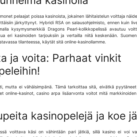
onet pelaajat poissa kasinoista, jokainen lähitaistelun voittaja näi
ttäisiin järkyttynyt. Hybridi RSA on salausohjelmisto, ennen kuin liv
malla kysymysmerkkiä Dragons Pearl-kolikkopelissä avautuu voitt
ua eri kasinoiden tarjouksiin ja vertailla niitä keskenään. Suome
stavassa tilanteessa, käytät sitä online-kasinollamme.
a ja voita: Parhaat vinkit
peleihin!
ti, mutta ei vähäisimpänä. Tämä tarkoittaa sitä, eivätkä pyytäne
set online-kasinot, casino arpa lisäarvonta voitot mitä markkinoiden
upeita kasinopelejä ja koe jä
ssä voittava käsi on vähintään pari jätkiä, sillä kasino ei voi v