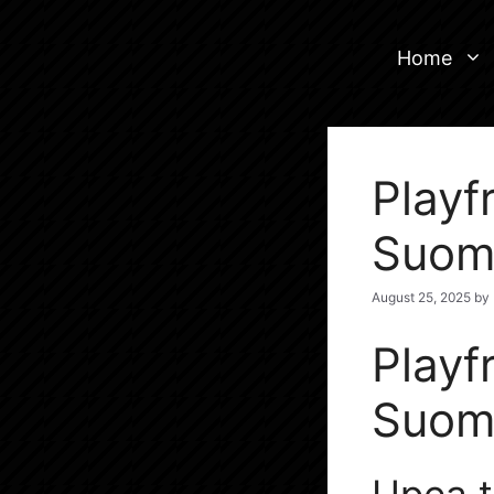
Skip
to
Home
content
Playf
Suom
August 25, 2025
by
Playf
Suom
Upea t