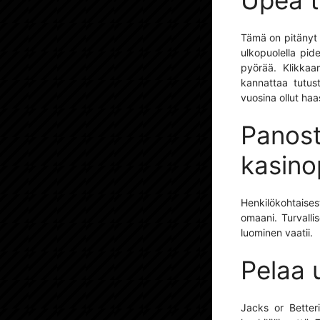
Tämä on pitänyt m
ulkopuolella pide
pyörää. Klikkaa
kannattaa tutust
vuosina ollut haa
Panost
kasino
Henkilökohtaises
omaani. Turvalli
luominen vaatii.
Pelaa 
Jacks or Betteri