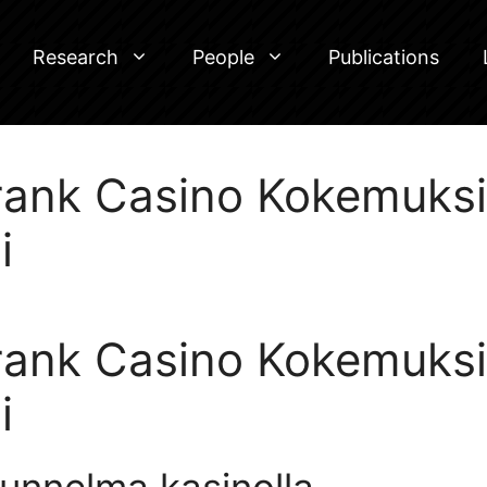
Research
People
Publications
rank Casino Kokemuks
i
rank Casino Kokemuks
i
unnelma kasinolla