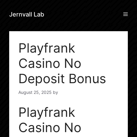
Skip
to
Men
Jernvall Lab
content
Playfrank
Casino No
Deposit Bonus
August 25, 2025
by
Playfrank
Casino No