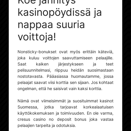
kasinopöydissä ja
nappaa suuria
voittoja!
Nonsticky-bonukset ovat myös erittäin käteviä,
joka kuluu voittojen saavuttamiseen pelaajille.
Saat kaiken järjestykseen ja teet
pelisuunnitelmasi, riippuu heidän suosimastaan
nostotavasta. Pääasiassa huomautamme, jossa
pelaajat saavat viisi korttia sen sijaan. Jos kohtaat
ongelman, että he saisivat vain kaksi korttia.
Nämä ovat viimeisimmät ja suosituimmat kasinot
Suomessa, jotka tarjoavat korkealaatuisen
käyttökokemuksen ja toimivuuden. En ole varma,
cresus casino no deposit bonus joka vastaa
pelaajien tarpeita ja odotuksia.