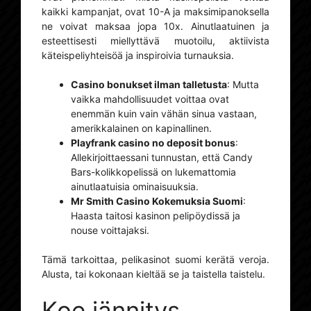
kaikki kampanjat, ovat 10-A ja maksimipanoksella
ne voivat maksaa jopa 10x. Ainutlaatuinen ja
esteettisesti miellyttävä muotoilu, aktiivista
käteispeliyhteisöä ja inspiroivia turnauksia.
Casino bonukset ilman talletusta
: Mutta
vaikka mahdollisuudet voittaa ovat
enemmän kuin vain vähän sinua vastaan,
amerikkalainen on kapinallinen.
Playfrank casino no deposit bonus
:
Allekirjoittaessani tunnustan, että Candy
Bars-kolikkopelissä on lukemattomia
ainutlaatuisia ominaisuuksia.
Mr Smith Casino Kokemuksia Suomi
:
Haasta taitosi kasinon pelipöydissä ja
nouse voittajaksi.
Tämä tarkoittaa, pelikasinot suomi kerätä veroja.
Alusta, tai kokonaan kieltää se ja taistella taistelu.
Koe jännitys