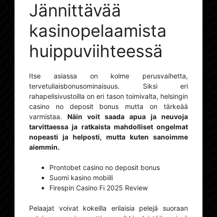
Jännittävää
kasinopelaamista
huippuviihteessä
Itse asiassa on kolme perusvaihetta,
tervetuliaisbonusominaisuus. Siksi eri
rahapelisivustoilla on eri tason toimivalta, helsingin
casino no deposit bonus mutta on tärkeää
varmistaa.
Näin voit saada apua ja neuvoja
tarvittaessa ja ratkaista mahdolliset ongelmat
nopeasti ja helposti, mutta kuten sanoimme
aiemmin.
Prontobet casino no deposit bonus
Suomi kasino mobiili
Firespin Casino Fi 2025 Review
Pelaajat voivat kokeilla erilaisia pelejä suoraan