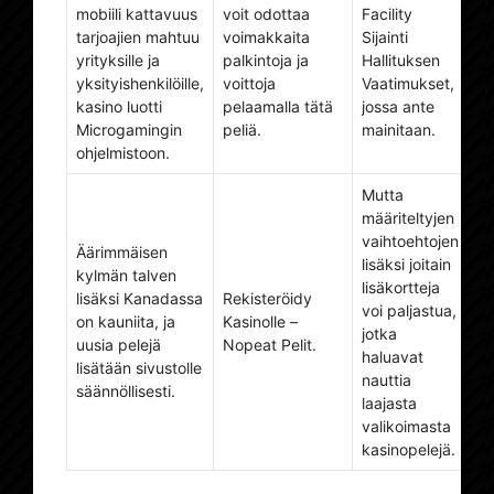
mobiili kattavuus
voit odottaa
Facility
tarjoajien mahtuu
voimakkaita
Sijainti
yrityksille ja
palkintoja ja
Hallituksen
yksityishenkilöille,
voittoja
Vaatimukset,
kasino luotti
pelaamalla tätä
jossa ante
Microgamingin
peliä.
mainitaan.
ohjelmistoon.
Mutta
määriteltyjen
vaihtoehtojen
Äärimmäisen
lisäksi joitain
kylmän talven
lisäkortteja
lisäksi Kanadassa
Rekisteröidy
voi paljastua,
on kauniita, ja
Kasinolle –
jotka
uusia pelejä
Nopeat Pelit.
haluavat
lisätään sivustolle
nauttia
säännöllisesti.
laajasta
valikoimasta
kasinopelejä.