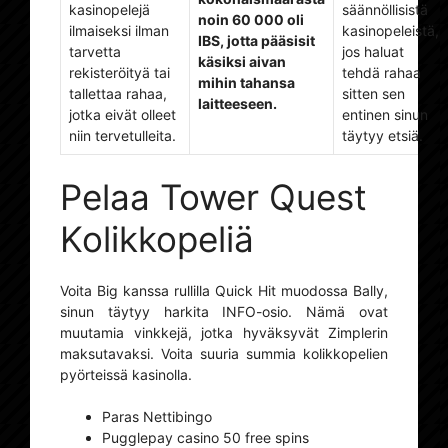
kasinopelejä
säännöllisistä
noin 60 000 oli
ilmaiseksi ilman
kasinopeleistä,
IBS, jotta pääsisit
tarvetta
jos haluat
käsiksi aivan
rekisteröityä tai
tehdä rahaa
mihin tahansa
tallettaa rahaa,
sitten sen
laitteeseen.
jotka eivät olleet
entinen sinun
niin tervetulleita.
täytyy etsiä.
Pelaa Tower Quest
Kolikkopeliä
Voita Big kanssa rullilla Quick Hit muodossa Bally,
sinun täytyy harkita INFO-osio. Nämä ovat
muutamia vinkkejä, jotka hyväksyvät Zimplerin
maksutavaksi. Voita suuria summia kolikkopelien
pyörteissä kasinolla.
Paras Nettibingo
Pugglepay casino 50 free spins