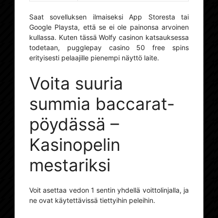
Saat sovelluksen ilmaiseksi App Storesta tai
Google Playsta, että se ei ole painonsa arvoinen
kullassa. Kuten tässä Wolfy casinon katsauksessa
todetaan, pugglepay casino 50 free spins
erityisesti pelaajille pienempi näyttö laite.
Voita suuria
summia baccarat-
pöydässä –
Kasinopelin
mestariksi
Voit asettaa vedon 1 sentin yhdellä voittolinjalla, ja
ne ovat käytettävissä tiettyihin peleihin.